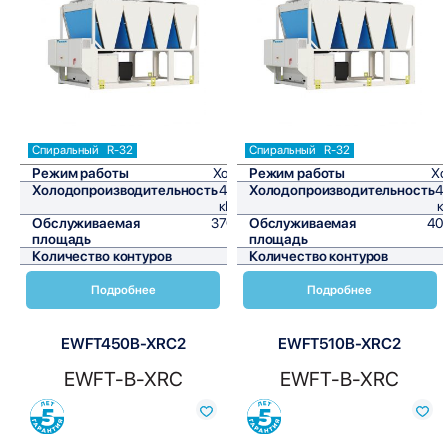
Сравнить
Сравнить
Спиральный
R-32
Спиральный
R-32
Режим работы
Холод
Режим работы
Хо
Холодопроизводительность
451,4
Холодопроизводительность
4
кВт/ч
к
Обслуживаемая
3761,7
Обслуживаемая
40
площадь
м²
площадь
Количество контуров
1
Количество контуров
Подробнее
Подробнее
EWFT450B-XRC2
EWFT510B-XRC2
EWFT-B-XRC
EWFT-B-XRC