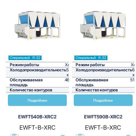
Сравнить
Сравнить
Спиральный
R-32
Спиральный
R-32
Режим работы
Холод
Режим работы
Хо
Холодопроизводительность
553,5
Холодопроизводительность
6
кВт/ч
к
Обслуживаемая
4612,5
Обслуживаемая
51
площадь
м²
площадь
Количество контуров
2
Количество контуров
Подробнее
Подробнее
EWFT540B-XRC2
EWFT590B-XRC2
EWFT-B-XRC
EWFT-B-XRC