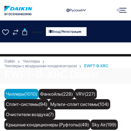
Русский
BY DC ENGINEERING
0
|
Вход
Регистрация
UZS
0.00
0
0
Daikin
Чиллеры
Чиллеры с воздушным конденсатором
EWFT-B-XRC
EWFT-B-XRC Daikin
Чиллеры(1010)
Фанкойлы(228)
VRV(227)
Сплит-системы(94)
Мульти-сплит системы(104)
Очистители воздуха(7)
Крышные кондиционеры (Руфтопы)(49)
Sky Air(199)