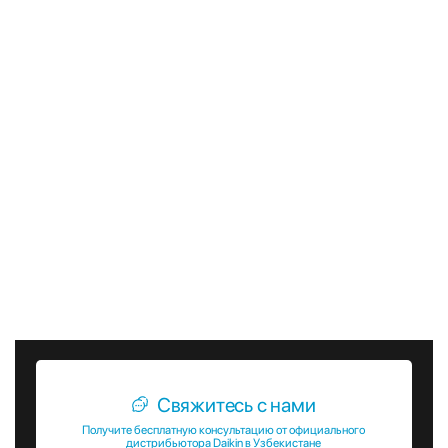
надежное и эффективное решение для охлаждения,
которое обеспечит комфорт и безопасность вашего
объекта. Эти устройства соответствуют высоким
стандартам качества и безопасности, что подтверждается
многочисленными сертификатами и наградами.
Заключение договора на поставку и установку чиллеров
Daikin серии EWFT-B-XRC с воздушным конденсатором
позволит вам значительно повысить эффективность и
надежность системы охлаждения вашего объекта.
Обращайтесь к нам для получения дополнительной
информации и консультации по выбору наиболее
подходящего решения для ваших нужд.
Свяжитесь с нами
Получите бесплатную консультацию от официального
дистрибьютора Daikin в Узбекистане