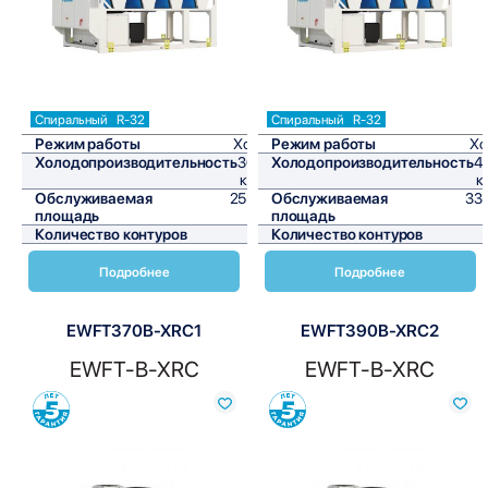
Спиральный
R-32
Спиральный
R-32
Режим работы
Холод
Режим работы
Хо
Холодопроизводительность
306,4
Холодопроизводительность
4
кВт/ч
к
Обслуживаемая
2553,3
Обслуживаемая
33
площадь
м²
площадь
Количество контуров
1
Количество контуров
Подробнее
Подробнее
EWFT370B-XRC1
EWFT390B-XRC2
EWFT-B-XRC
EWFT-B-XRC