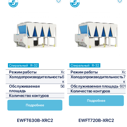
Сравнить
Сравнить
Спиральный
R-32
Спиральный
R-32
Режим работы
Холод
Режим работы
Хо
Холодопроизводительность
673,3
Холодопроизводительность
7
кВт/ч
к
Обслуживаемая
5610,8
Обслуживаемая площадь
601
площадь
м²
Количество контуров
Количество контуров
2
Подробнее
Подробнее
EWFT630B-XRC2
EWFT720B-XRC2