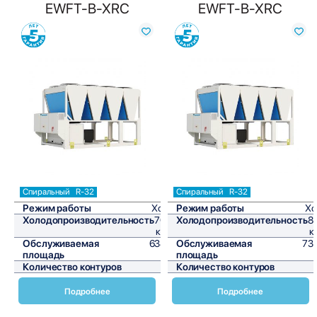
EWFT-B-XRC
EWFT-B-XRC
Сравнить
Сравнить
Спиральный
R-32
Спиральный
R-32
Режим работы
Холод
Режим работы
Хо
Холодопроизводительность
765,7
Холодопроизводительность
8
кВт/ч
к
Обслуживаемая
6380,8
Обслуживаемая
73
площадь
м²
площадь
Количество контуров
2
Количество контуров
Подробнее
Подробнее