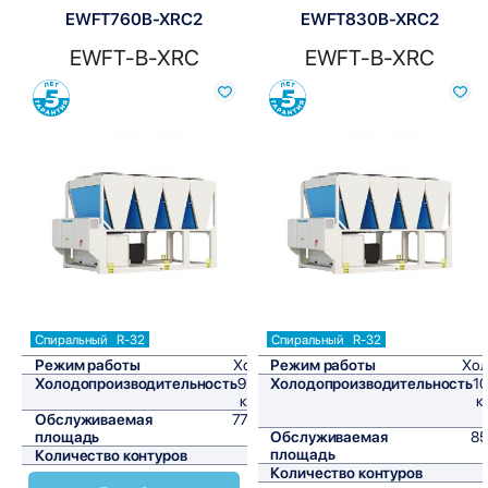
EWFT760B-XRC2
EWFT830B-XRC2
EWFT-B-XRC
EWFT-B-XRC
Сравнить
Сравнить
Спиральный
R-32
Спиральный
R-32
Режим работы
Холод
Режим работы
Хол
Холодопроизводительность
924,2
Холодопроизводительность
1
кВт/ч
к
Обслуживаемая
7701,7
площадь
м²
Обслуживаемая
85
площадь
Количество контуров
2
Количество контуров