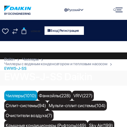
Русский
BY DC ENGINEERING
0
|
Вход
Регистрация
UZS
0.00
0
0
Daikin
Чиллеры
Чиллеры с водяным конденсатором и тепловым насосом
EWWS-J-SS
EWWS-J-SS Daikin
Чиллеры(1010)
Фанкойлы(228)
VRV(227)
Сплит-системы(94)
Мульти-сплит системы(104)
Очистители воздуха(7)
Крышные кондиционеры (Руфтопы)(49)
Sky Air(199)