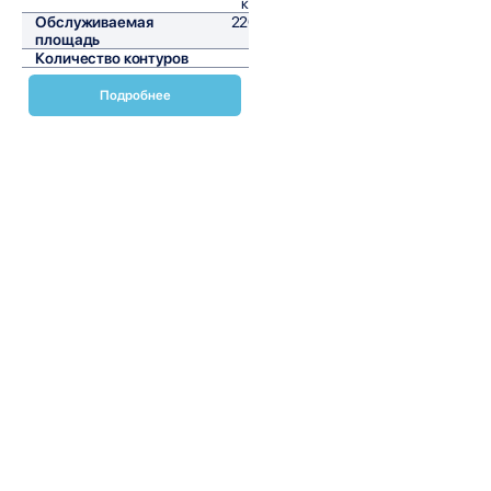
кВт/ч
Обслуживаемая
2268,3
площадь
м²
Количество контуров
1
Подробнее
Чиллеры с водяным конденсатором и тепловым насосом
EWWS-J-SS от Daikin — это инновационные решения для
промышленного и коммерческого охлаждения, которые
обеспечивают высокую энергоэффективность и
надежность. Эти устройства идеально подходят для
различных приложений, включая охлаждение больших
зданий, промышленных объектов и дата-центров.
Чиллеры EWWS-J-SS используют водяной конденсатор,
что позволяет значительно снизить потребление энергии
по сравнению с традиционными системами охлаждения.
Водяной конденсатор обеспечивает более стабильную
работу системы, особенно в условиях высоких
температур окружающей среды. Это делает чиллеры