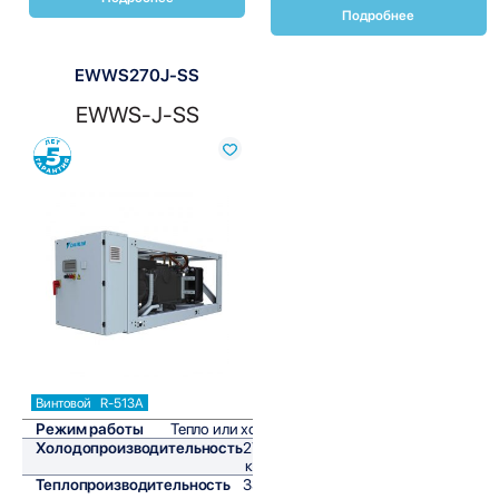
Подробнее
EWWS270J-SS
EWWS-J-SS
Сравнить
Винтовой
R-513A
Режим работы
Тепло или холод
Холодопроизводительность
272,2
кВт/ч
Теплопроизводительность
338,2