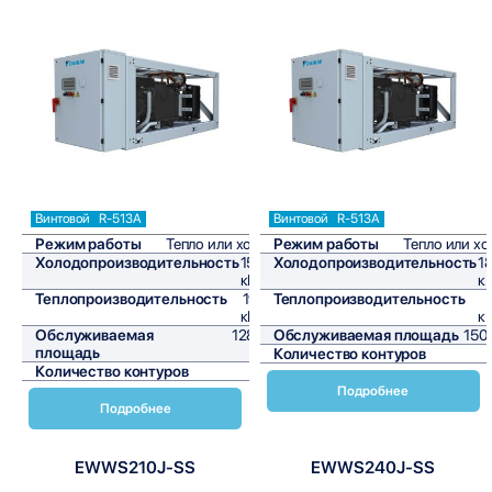
Сравнить
Сравнить
Винтовой
R-513A
Винтовой
R-513A
Режим работы
Тепло или холод
Режим работы
Тепло или х
Холодопроизводительность
154,7
Холодопроизводительность
1
кВт/ч
к
Теплопроизводительность
191,3
Теплопроизводительность
кВт/ч
к
Обслуживаемая
1289,2
Обслуживаемая площадь
150
площадь
м²
Количество контуров
Количество контуров
1
Подробнее
Подробнее
EWWS210J-SS
EWWS240J-SS