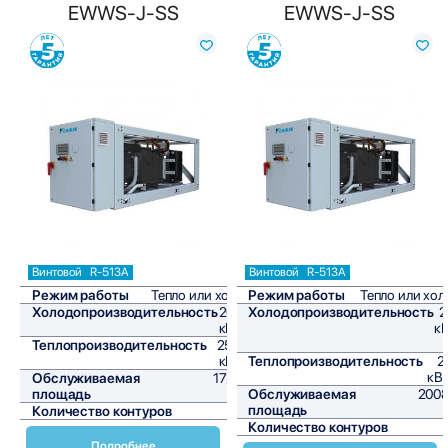
EWWS-J-SS
EWWS-J-SS
Сравнить
Сравнить
Винтовой
R-513A
Винтовой
R-513A
Режим работы
Тепло или холод
Режим работы
Тепло или хол
Холодопроизводительность
207,3
Холодопроизводительность
2
кВт/ч
кВ
Теплопроизводительность
256,9
кВт/ч
Теплопроизводительность
2
кВт
Обслуживаемая
1727,5
площадь
м²
Обслуживаемая
2008
площадь
Количество контуров
1
Количество контуров
Подробнее