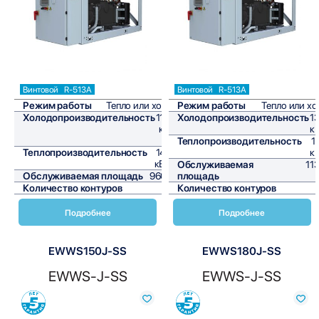
Винтовой
R-513A
Винтовой
R-513A
Режим работы
Тепло или холод
Режим работы
Тепло или х
Холодопроизводительность
115,2
Холодопроизводительность
1
кВт/
к
ч
Теплопроизводительность
1
Теплопроизводительность
141,7
к
кВт/ч
Обслуживаемая
11
Обслуживаемая площадь
960 м²
площадь
Количество контуров
1
Количество контуров
Подробнее
Подробнее
EWWS150J-SS
EWWS180J-SS
EWWS-J-SS
EWWS-J-SS