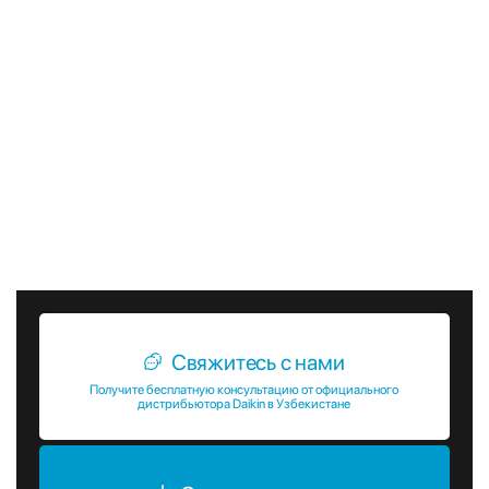
расходы, улучшить комфорт и обеспечить стабильную
работу охлаждающих систем в различных условиях.
Выбирая чиллеры EWWS-J-SS от Daikin, вы получаете
передовые технологии и высокое качество, которые
обеспечат надежную и эффективную работу вашей
системы охлаждения на долгие годы. Компания Daikin,
являясь мировым лидером в области климатического
оборудования, гарантирует высокий уровень сервиса и
поддержки, что делает выбор чиллеров EWWS-J-SS еще
более привлекательным.
Свяжитесь с нами
Получите бесплатную консультацию от официального
дистрибьютора Daikin в Узбекистане