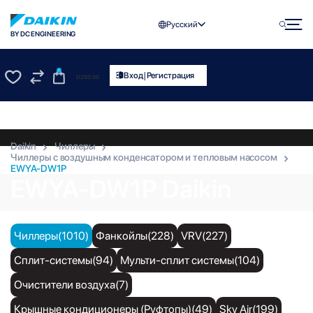
Русский
BY DC ENGINEERING
0
|
Вход
Регистрация
UZS
0.00
0
0
Daikin
Чиллеры
Чиллеры с воздушным конденсатором и тепловым насосом
EWYA-DW1P
EWYA-DW1P Daikin
Чиллеры(1010)
Фанкойлы(228)
VRV(227)
Сплит-системы(94)
Мульти-сплит системы(104)
Очистители воздуха(7)
Крышные кондиционеры (Руфтопы)(49)
Sky Air(199)