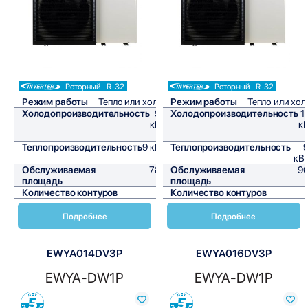
Роторный
R-32
Роторный
R-32
Режим работы
Тепло или холод
Режим работы
Тепло или хол
Холодопроизводительность
9,4
Холодопроизводительность
1
кВт/
кВ
ч
Теплопроизводительность
9 кВт/
Теплопроизводительность
9
ч
кВт
Обслуживаемая
78,3
Обслуживаемая
96
площадь
м²
площадь
Количество контуров
1
Количество контуров
Подробнее
Подробнее
EWYA014DV3P
EWYA016DV3P
EWYA-DW1P
EWYA-DW1P