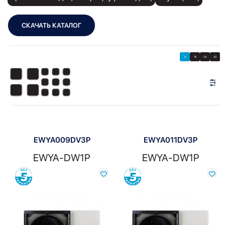
СКАЧАТЬ КАТАЛОГ
Showing all 4 results
Показать
Показать фильтры
12
18
24
30
Показать:
EWYA009DV3P
EWYA011DV3P
EWYA-DW1P
EWYA-DW1P
Сравнить
Сравнить