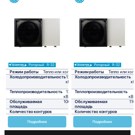
Сравнить
Сравнить
Роторный
R-32
Роторный
R-32
Режим работы
Тепло или холод
Режим работы
Тепло или хол
Холодопроизводительность
12,8
Холодопроизводительность
кВт/
кВ
ч
Теплопроизводительность
12,5
Теплопроизводительность
кВт/ч
кВт
Обслуживаемая
106,7
Обслуживаемая
11
площадь
м²
площадь
Количество контуров
1
Количество контуров
Подробнее
Подробнее