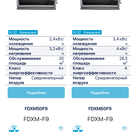
R-32
Канальный
R-32
Канальный
Мощность
2,4 кВт/
Мощность
3,4 кВт/
охлаждения
ч
охлаждения
ч
Мощность
3,2 кВт/
Мощность
4 кВт/
нагревания
ч
нагревания
ч
Обслуживаемая
20
Обслуживаемая
28,3
площадь
м²
площадь
м²
Класс
A+
Класс
A
энергоэффективности
энергоэффективности
Напор
Средненапорный
Напор
Средненапорный
воздуха
воздуха
Подробнее
Подробнее
FDXM50F9
FDXM60F9
FDXM-F9
FDXM-F9