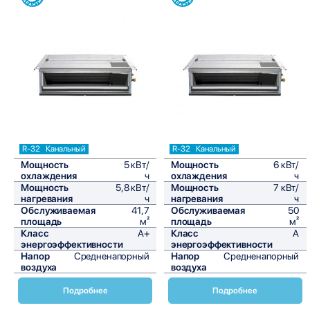
Сравнить
Сравнить
R-32
Канальный
R-32
Канальный
Мощность
5 кВт/
Мощность
6 кВт/
охлаждения
ч
охлаждения
ч
Мощность
5,8 кВт/
Мощность
7 кВт/
нагревания
ч
нагревания
ч
Обслуживаемая
41,7
Обслуживаемая
50
площадь
м²
площадь
м²
Класс
A+
Класс
A
энергоэффективности
энергоэффективности
Напор
Средненапорный
Напор
Средненапорный
воздуха
воздуха
Подробнее
Подробнее