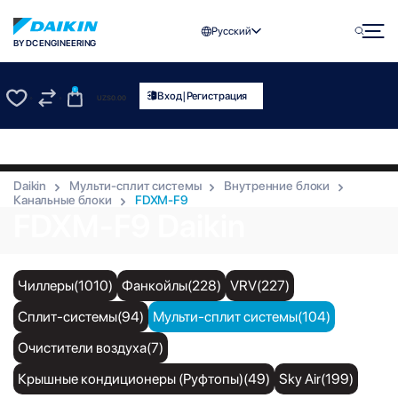
Русский
BY DC ENGINEERING
0
|
Вход
Регистрация
UZS
0.00
0
0
Daikin
Мульти-сплит системы
Внутренние блоки
Канальные блоки
FDXM-F9
FDXM-F9 Daikin
Чиллеры(1010)
Фанкойлы(228)
VRV(227)
Сплит-системы(94)
Мульти-сплит системы(104)
Очистители воздуха(7)
Крышные кондиционеры (Руфтопы)(49)
Sky Air(199)