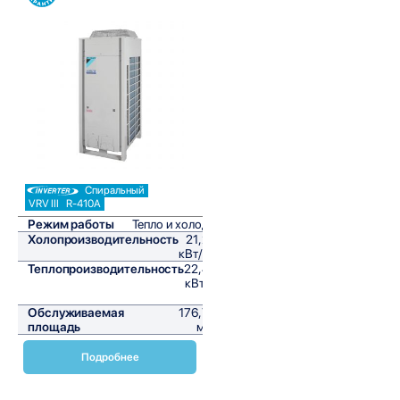
Сравнить
Спиральный
VRV III
R-410A
Режим работы
Тепло и холод
Холопроизводительность
21,2
кВт/ч
Теплопроизводительность
22,4
кВт/
ч
Обслуживаемая
176,7
площадь
м²
Подробнее
Наружные блоки VRV для модернизации Daikin RQEQ-P3