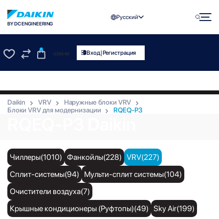
Русский
BY DC ENGINEERING
0
|
Вход
Регистрация
UZS
0.00
0
0
Daikin
VRV
Наружные блоки VRV
Блоки VRV для модернизации
RQEQ-P3
RQEQ-P3 Daikin
Чиллеры(1010)
Фанкойлы(228)
VRV(227)
Сплит-системы(94)
Мульти-сплит системы(104)
Очистители воздуха(7)
Крышные кондиционеры (Руфтопы)(49)
Sky Air(199)