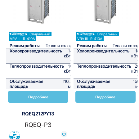
Спиральный
Спиральный
VRV III
R-410A
VRV III
R-410A
Режим работы
Тепло и холод
Режим работы
Тепло и холо
Холопроизводительность
14
Холопроизводительность
1
кВт/
кВт
ч
Теплопроизводительность
16
Теплопроизводительность
2
кВт/
кВт
ч
Обслуживаемая
116,7
Обслуживаемая
15
площадь
м²
площадь
м
Подробнее
Подробнее
RQEQ212PY13
RQEQ-P3