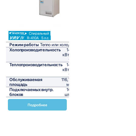
Спиральный
R-410A
5 л.с.
Режим работы
Тепло или холод
Холопроизводительность
14
кВт/
ч
Теплопроизводительность
14
кВт/
ч
Обслуживаемая
116,7
площадь
м²
Подключаемых внутр.
10
блоков
шт,
Подробнее
Наружный блок Daikin VRV с тепловым насосом SB-
RKXYQ-T8 представляет собой современное и
эффективное решение для систем кондиционирования