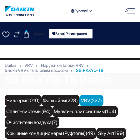
Русский
BY DC ENGINEERING
0
|
Вход
Регистрация
UZS
0.00
0
0
Daikin
VRV
Наружные блоки VRV
Блоки VRV с тепловым насосом
SB.RKXYQ-T8
SB.RKXYQ-T8 Daikin
Чиллеры(1010)
Фанкойлы(228)
VRV(227)
Сплит-системы(94)
Мульти-сплит системы(104)
Очистители воздуха(7)
Крышные кондиционеры (Руфтопы)(49)
Sky Air(199)