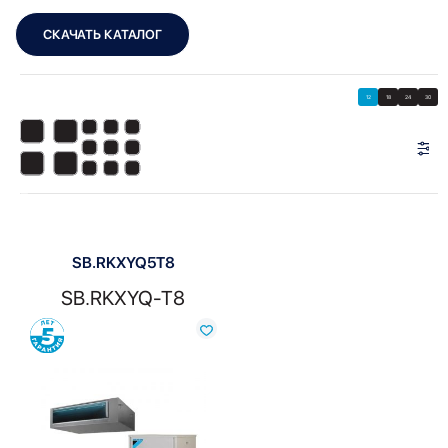
СКАЧАТЬ КАТАЛОГ
Showing the single result
Показать
Показать фильтры
12
18
24
30
Показать:
SB.RKXYQ5T8
SB.RKXYQ-T8
Сравнить