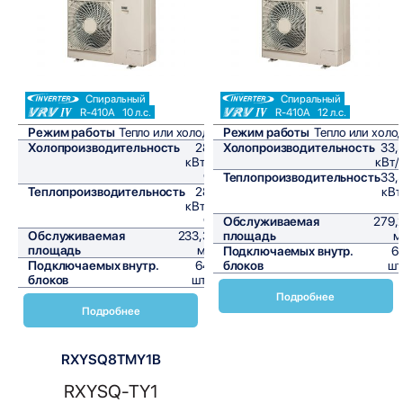
Спиральный
Спиральный
R-410A
10 л.с.
R-410A
12 л.с.
Режим работы
Тепло или холод
Режим работы
Тепло или холо
Холопроизводительность
28
Холопроизводительность
33,
кВт/
кВт/
ч
Теплопроизводительность
33,
Теплопроизводительность
28
кВт
кВт/
ч
Обслуживаемая
279,
Обслуживаемая
233,3
площадь
м
площадь
м²
Подключаемых внутр.
6
Подключаемых внутр.
64
блоков
шт
блоков
шт,
Подробнее
Подробнее
RXYSQ8TMY1B
RXYSQ-TY1