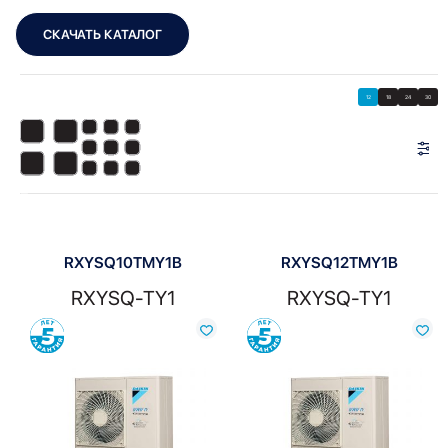
СКАЧАТЬ КАТАЛОГ
Showing all 3 results
Показать
Показать фильтры
12
18
24
30
Показать:
RXYSQ10TMY1B
RXYSQ12TMY1B
RXYSQ-TY1
RXYSQ-TY1
Сравнить
Сравнить