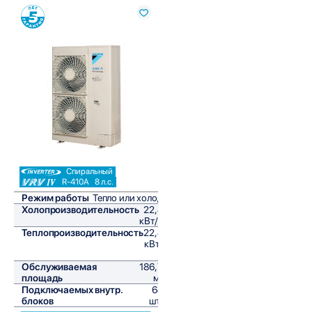
Сравнить
Спиральный
R-410A
8 л.с.
Режим работы
Тепло или холод
Холопроизводительность
22,4
кВт/ч
Теплопроизводительность
22,4
кВт/
ч
Обслуживаемая
186,7
площадь
м²
Подключаемых внутр.
64
блоков
шт,