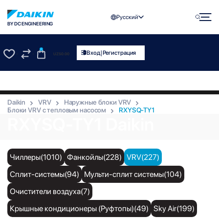
Русский
BY DC ENGINEERING
0
|
Вход
Регистрация
UZS
0.00
0
0
Daikin
VRV
Наружные блоки VRV
Блоки VRV с тепловым насосом
RXYSQ-TY1
RXYSQ-TY1 Daikin
Чиллеры(1010)
Фанкойлы(228)
VRV(227)
Сплит-системы(94)
Мульти-сплит системы(104)
Очистители воздуха(7)
Крышные кондиционеры (Руфтопы)(49)
Sky Air(199)