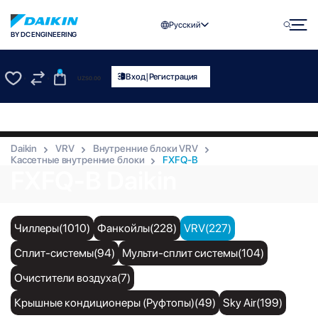
Русский
BY DC ENGINEERING
0
|
Вход
Регистрация
UZS
0.00
0
0
Daikin
VRV
Внутренние блоки VRV
Кассетные внутренние блоки
FXFQ-B
FXFQ-B Daikin
Чиллеры(1010)
Фанкойлы(228)
VRV(227)
Сплит-системы(94)
Мульти-сплит системы(104)
Очистители воздуха(7)
Крышные кондиционеры (Руфтопы)(49)
Sky Air(199)