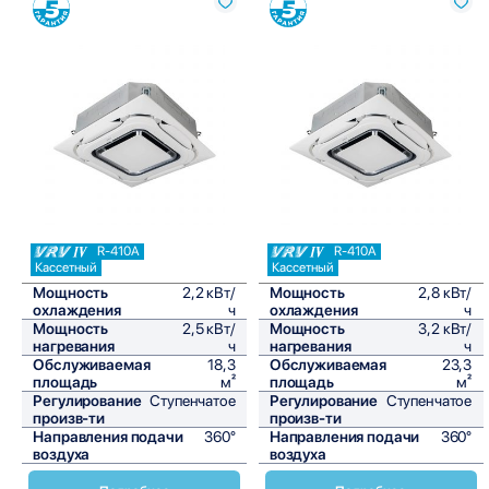
Сравнить
Сравнить
R-410A
R-410A
Кассетный
Кассетный
Мощность
2,2 кВт/
Мощность
2,8 кВт/
охлаждения
ч
охлаждения
ч
Мощность
2,5 кВт/
Мощность
3,2 кВт/
нагревания
ч
нагревания
ч
Обслуживаемая
18,3
Обслуживаемая
23,3
площадь
м²
площадь
м²
Регулирование
Ступенчатое
Регулирование
Ступенчатое
произв-ти
произв-ти
Направления подачи
360°
Направления подачи
360°
воздуха
воздуха