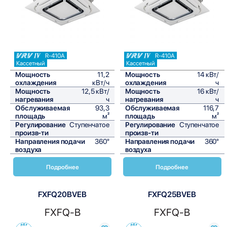
R-410A
R-410A
Кассетный
Кассетный
Мощность
11,2
Мощность
14 кВт/
охлаждения
кВт/ч
охлаждения
ч
Мощность
12,5 кВт/
Мощность
16 кВт/
нагревания
ч
нагревания
ч
Обслуживаемая
93,3
Обслуживаемая
116,7
площадь
м²
площадь
м²
Регулирование
Ступенчатое
Регулирование
Ступенчатое
произв-ти
произв-ти
Направления подачи
360°
Направления подачи
360°
воздуха
воздуха
Подробнее
Подробнее
FXFQ20BVEB
FXFQ25BVEB
FXFQ-B
FXFQ-B