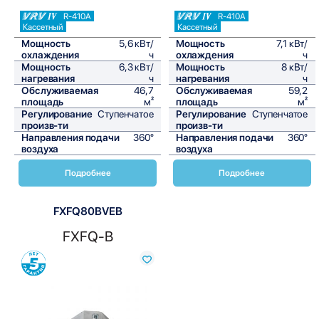
R-410A
R-410A
Кассетный
Кассетный
Мощность
5,6 кВт/
Мощность
7,1 кВт/
охлаждения
ч
охлаждения
ч
Мощность
6,3 кВт/
Мощность
8 кВт/
нагревания
ч
нагревания
ч
Обслуживаемая
46,7
Обслуживаемая
59,2
площадь
м²
площадь
м²
Регулирование
Ступенчатое
Регулирование
Ступенчатое
произв-ти
произв-ти
Направления подачи
360°
Направления подачи
360°
воздуха
воздуха
Подробнее
Подробнее
FXFQ80BVEB
FXFQ-B