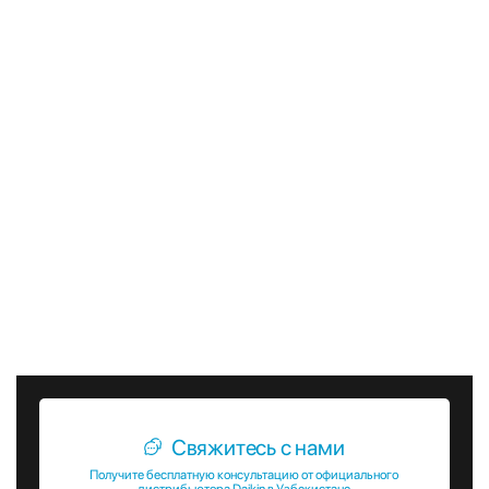
бесперебойная работа системы кондиционирования.
10. Интеграция с системами автоматизации: Блоки серии
FXFQ-B легко интегрируются с различными системами
автоматизации и управления зданием, что позволяет
создавать комплексные решения для управления
микроклиматом в помещении.
Выбирая кассетные внутренние блоки Daikin серии FXFQ-
B, вы получаете надежное и эффективное решение для
создания комфортного микроклимата в любом
коммерческом помещении. Эти блоки сочетают в себе
передовые технологии, высокое качество и эстетичный
дизайн, что делает их оптимальным выбором для
современных коммерческих объектов.
Свяжитесь с нами
Получите бесплатную консультацию от официального