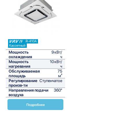
Сравнить
R-410A
Кассетный
Мощность
9 кВт/
охлаждения
ч
Мощность
10 кВт/
нагревания
ч
Обслуживаемая
75
площадь
м²
Регулирование
Ступенчатое
произв-ти
Направления подачи
360°
воздуха
Подробнее
Кассетные внутренние блоки Daikin серии FXFQ-B
предназначены для использования в системах VRV и