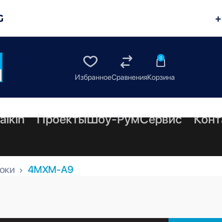
G
+
0
aikin
Проекты
Шоу-Рум
Сервис
Конт
оки
4MXM-A9