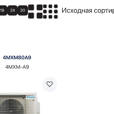
18
24
30
4MXM80A9
4MXM-A9
Сравнить