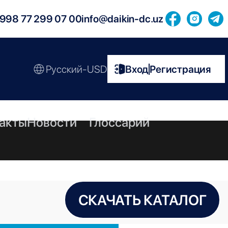
998 77 299 07 00
info@daikin-dc.uz
Русский-USD
Вход
Регистрация
|
акты
Новости
Глоссарий
СКАЧАТЬ КАТАЛОГ