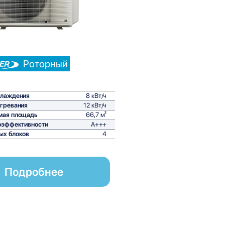
Роторный
хлаждения
8 кВт/ч
гревания
12 кВт/ч
мая площадь
66,7 м²
оэффективности
A+++
ых блоков
4
Подробнее
ременное и высокоэффективное решение для систем мультисп
спечения комфортного микроклимата в различных помещениях,
ючевых особенностей данного оборудования является его спо