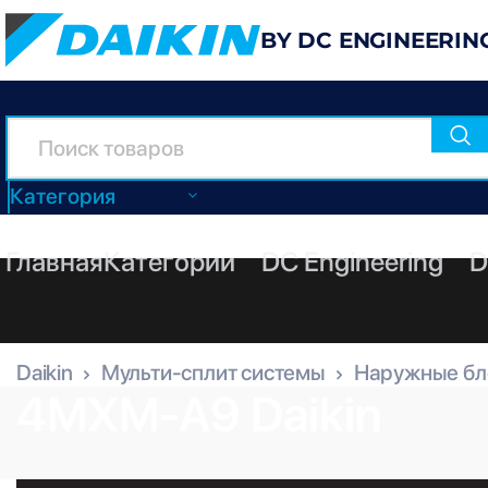
BY DC ENGINEERIN
Категория
Главная
Категории
DC Engineering
D
Daikin
Мульти-сплит системы
Наружные бл
4MXM-A9 Daikin