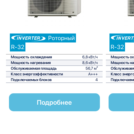
Роторный
R-32
R-32
Мощность охлаждения
6,8 кВт/ч
Мощность о
Мощность нагревания
8,6 кВт/ч
Мощность на
Обслуживаемая площадь
56,7 м²
Обслуживае
Класс энергоэффективности
A+++
Класс энерг
Подключаемых блоков
4
Подключаем
Подробнее
Наружный блок 4MXM-A9 от Daikin представляет собой сов
кондиционирования. Этот блок идеально подходит для обе
офисы, жилые дома или коммерческие здания. Одной из кл