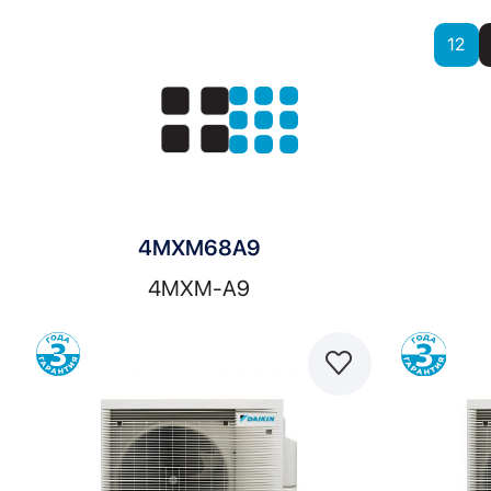
Показать
12
Показать:
4MXM68A9
4MXM-A9
Сравнить