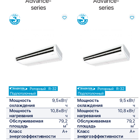
Advance-
Advance-
series
series
Сравнить
Сравнить
Роторный
R-32
Роторный
R-32
Подпотолочный
Подпотолочный
Мощность
9,5 кВт/
Мощность
9,5 кВт/
охлаждения
ч
охлаждения
ч
Мощность
10,8 кВт/
Мощность
10,8 кВт/
нагревания
ч
нагревания
ч
Обслуживаемая
79,2
Обслуживаемая
79,2
площадь
м²
площадь
м²
Класс
A+
Класс
A+
энергоэффективности
энергоэффективности