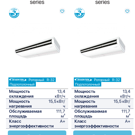
series
series
Сравнить
Сравнить
Роторный
R-32
Роторный
R-32
Подпотолочный
Подпотолочный
Мощность
13,4
Мощность
13,4
охлаждения
кВт/ч
охлаждения
кВт/ч
Мощность
15,5 кВт/
Мощность
15,5 кВт/
нагревания
ч
нагревания
ч
Обслуживаемая
111,7
Обслуживаемая
111,7
площадь
м²
площадь
м²
Класс
A+
Класс
A+
энергоэффективности
энергоэффективности