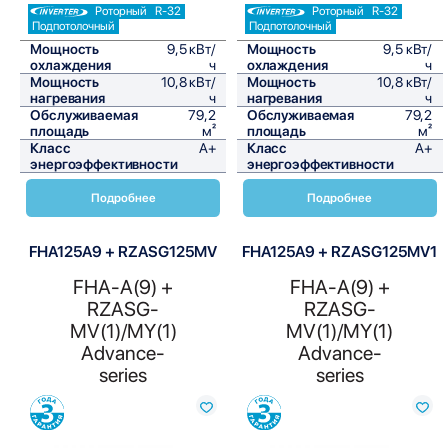
Роторный
R-32
Роторный
R-32
Подпотолочный
Подпотолочный
Мощность
9,5 кВт/
Мощность
9,5 кВт/
охлаждения
ч
охлаждения
ч
Мощность
10,8 кВт/
Мощность
10,8 кВт/
нагревания
ч
нагревания
ч
Обслуживаемая
79,2
Обслуживаемая
79,2
площадь
м²
площадь
м²
Класс
A+
Класс
A+
энергоэффективности
энергоэффективности
Подробнее
Подробнее
FHA125A9 + RZASG125MV
FHA125A9 + RZASG125MV1
FHA-A(9) +
FHA-A(9) +
RZASG-
RZASG-
MV(1)/MY(1)
MV(1)/MY(1)
Advance-
Advance-
series
series