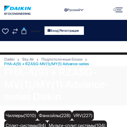
Русский
BY DC ENGINEERING
0
|
Вход
Регистрация
UZS
0.00
0
0
Daikin
Sky Air
Подпотолочные блоки
FHA-A(9) + RZASG-MV(1)/MY(1) Advance-series
FHA-A(9) + RZASG-
MV(1)/MY(1) Advance-
series Daikin
Чиллеры(1010)
Фанкойлы(228)
VRV(227)
Сплит-системы(94)
Мульти-сплит системы(104)