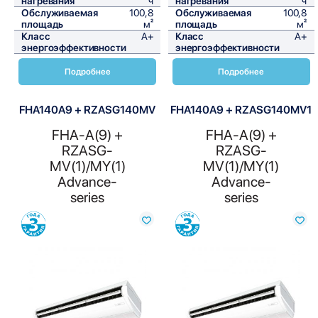
нагревания
ч
нагревания
ч
Обслуживаемая
100,8
Обслуживаемая
100,8
площадь
м²
площадь
м²
Класс
A+
Класс
A+
энергоэффективности
энергоэффективности
Подробнее
Подробнее
FHA140A9 + RZASG140MV
FHA140A9 + RZASG140MV1
FHA-A(9) +
FHA-A(9) +
RZASG-
RZASG-
MV(1)/MY(1)
MV(1)/MY(1)
Advance-
Advance-
series
series
Сравнить
Сравнить