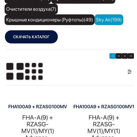
Очистители воздуха(7)
Крышные кондиционеры (Руфтопы)(49)
Sky Air(199)
СКАЧАТЬ КАТАЛОГ
Showing 1–12 of 13 results
Показать
Показать фильтры
12
18
24
30
Показать:
FHA100A9 + RZASG100MV
FHA100A9 + RZASG100MV1
FHA-A(9) +
FHA-A(9) +
RZASG-
RZASG-
MV(1)/MY(1)
MV(1)/MY(1)