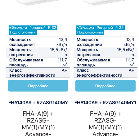
Роторный
R-32
Роторный
R-32
Подпотолочный
Подпотолочный
Мощность
13,4
Мощность
13,4
охлаждения
кВт/ч
охлаждения
кВт/ч
Мощность
15,5 кВт/
Мощность
15,5 кВт/
нагревания
ч
нагревания
ч
Обслуживаемая
111,7
Обслуживаемая
111,7
площадь
м²
площадь
м²
Класс
A+
Класс
A+
энергоэффективности
энергоэффективности
Подробнее
Подробнее
FHA140A9 + RZASG140MY
FHA140A9 + RZASG140MY1
FHA-A(9) +
FHA-A(9) +
RZASG-
RZASG-
MV(1)/MY(1)
MV(1)/MY(1)
Advance-
Advance-