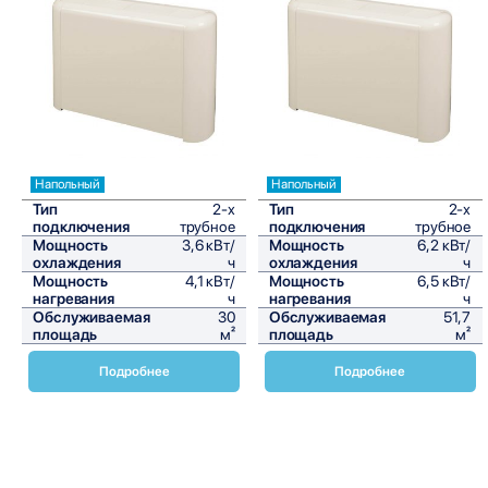
Сравнить
Сравнить
Напольный
Напольный
Тип
2-х
Тип
2-х
подключения
трубное
подключения
трубное
Мощность
3,6 кВт/
Мощность
6,2 кВт/
охлаждения
ч
охлаждения
ч
Мощность
4,1 кВт/
Мощность
6,5 кВт/
нагревания
ч
нагревания
ч
Обслуживаемая
30
Обслуживаемая
51,7
площадь
м²
площадь
м²
Подробнее
Подробнее
Напольные фанкойлы Daikin серии FWZ-AT являются
современным решением для создания комфортного
микроклимата в помещениях любого типа. Эти