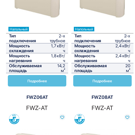
Напольный
Напольный
Тип
2-х
Тип
2-х
подключения
трубное
подключения
трубное
Мощность
1,7 кВт/
Мощность
2,4 кВт/
охлаждения
ч
охлаждения
ч
Мощность
1,8 кВт/
Мощность
2,4 кВт/
нагревания
ч
нагревания
ч
Обслуживаемая
14,2
Обслуживаемая
20
площадь
м²
площадь
м²
Подробнее
Подробнее
FWZ06AT
FWZ08AT
FWZ-AT
FWZ-AT