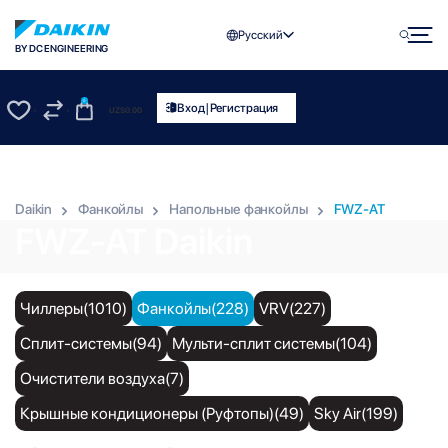
Русский
BY DC ENGINEERING
0
|
Вход
Регистрация
UZS
0.00
0
0
Daikin
Фанкойлы
Напольные фанкойлы
FWZ-AT
FWZ-AT Daikin
Чиллеры(1010)
Фанкойлы(228)
VRV(227)
Сплит-системы(94)
Мульти-сплит системы(104)
Очистители воздуха(7)
Крышные кондиционеры (Руфтопы)(49)
Sky Air(199)