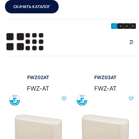
СКАЧАТЬ КАТАЛОГ
Showing all 4 results
Показать
Показать фильтры
12
18
24
30
Показать:
FWZ02AT
FWZ03AT
FWZ-AT
FWZ-AT
Сравнить
Сравнить