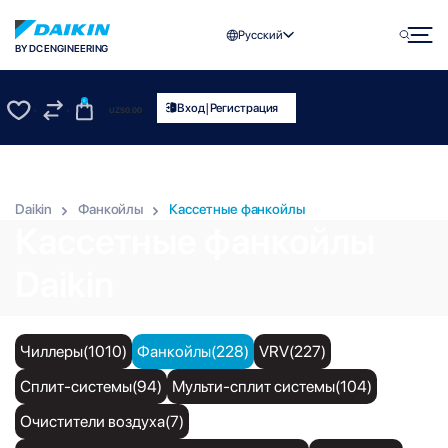
Русский
BY DC ENGINEERING
0
|
Вход
Регистрация
UZS
0.00
0
0
Daikin
Фанкойлы
Кассетные фанкойлы
Кассетные фанкойлы
Daikin
Чиллеры(1010)
Фанкойлы(228)
VRV(227)
Сплит-системы(94)
Мульти-сплит системы(104)
Очистители воздуха(7)