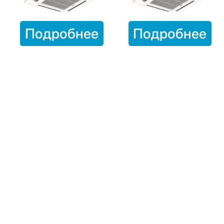
Подробнее
Подробнее
Кассетные фанкойлы в Ташкенте:
Комфорт и надежность от
официального дистрибьютора
Daikin
Кассетные фанкойлы
– это современное решение для
создания комфортного микроклимата в любых
помещениях, будь то жилые дома, офисы, магазины или
производственные здания. Официальный дистрибьютор
Daikin в Узбекистане предлагает широкий ассортимент
кассетных фанкойлов, отличающихся высокой