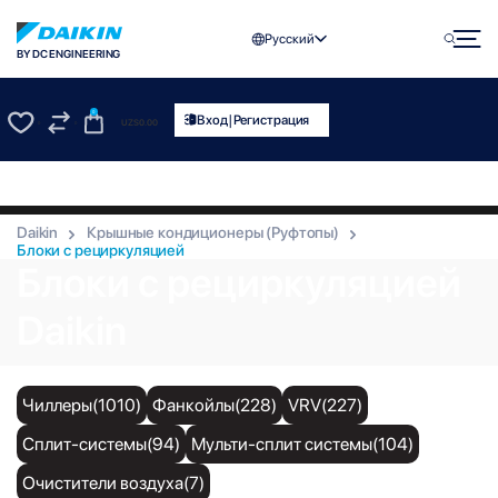
Русский
BY DC ENGINEERING
0
|
Вход
Регистрация
UZS
0.00
0
0
Daikin
Крышные кондиционеры (Руфтопы)
Блоки с рециркуляцией
Блоки с рециркуляцией
Daikin
Чиллеры(1010)
Фанкойлы(228)
VRV(227)
Сплит-системы(94)
Мульти-сплит системы(104)
Очистители воздуха(7)