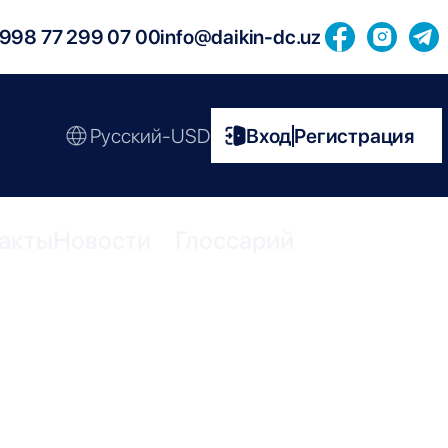
998 77 299 07 00
info@daikin-dc.uz
Русский-USD
Вход
Регистрация
|
акты
Новости
Глоссарий