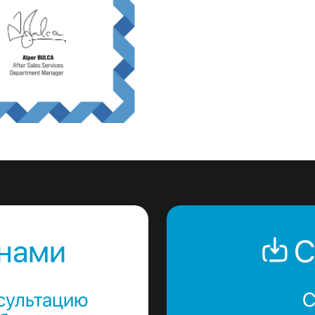
 нами
С
сультацию
С