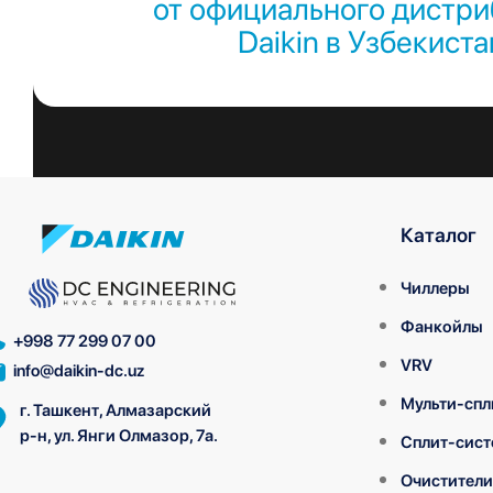
от официального дистр
Daikin в Узбекиста
Каталог
Чиллеры
Фанкойлы
+998 77 299 07 00
VRV
info@daikin-dc.uz
Мульти-спл
г. Ташкент, Алмазарский
р-н, ул. Янги Олмазор, 7а.
Сплит-сис
Очистители