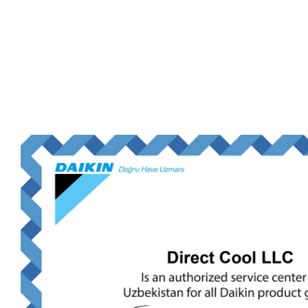
Сертификат авториз
сервиса Daikin в Узб