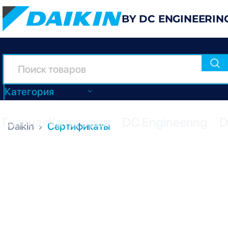
BY DC ENGINEERIN
Категория
Главная
Категории
DC Engineering
D
Daikin
Сертификаты
СЕРТИФИ