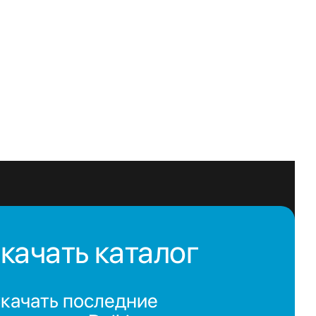
качать каталог
качать последние