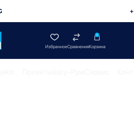
G
+
0
aikin
Проекты
Шоу-Рум
Сервис
Конт
КАТЫ