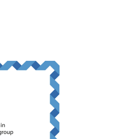
ированного
екистане