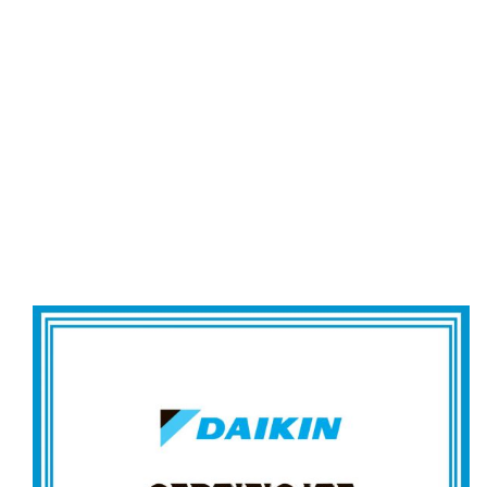
Сертификат официал
дистрибьютора Daiki