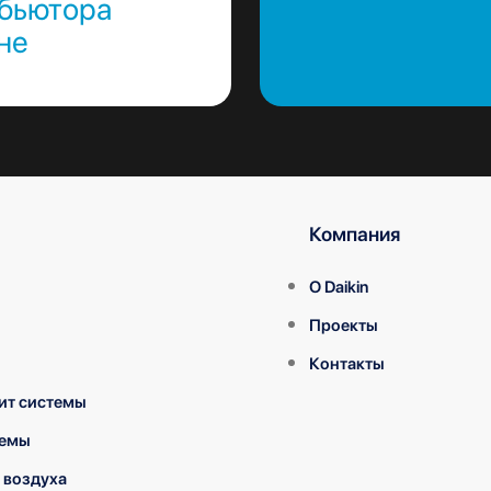
ибьютора
не
Компания
О Daikin
Проекты
Контакты
ит системы
темы
 воздуха