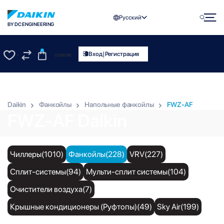
Русский
BY DC ENGINEERING
0
|
Вход
Регистрация
UZS
0.00
0
0
Daikin
Фанкойлы
Напольные фанкойлы
FWZ-AF
FWZ-AF Daikin
Чиллеры(1010)
Фанкойлы(228)
VRV(227)
Сплит-системы(94)
Мульти-сплит системы(104)
Очистители воздуха(7)
Крышные кондиционеры (Руфтопы)(49)
Sky Air(199)