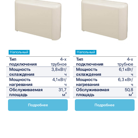
Сравнить
Сравнить
Напольный
Напольный
Тип
4-х
Тип
4-х
подключения
трубное
подключения
трубное
Мощность
3,8 кВт/
Мощность
6,1 кВт/
охлаждения
ч
охлаждения
ч
Мощность
4,1 кВт/
Мощность
6,3 кВт/
нагревания
ч
нагревания
ч
Обслуживаемая
31,7
Обслуживаемая
50,8
площадь
м²
площадь
м²
Подробнее
Подробнее
Напольные фанкойлы Daikin FWZ-AF представляют собой
современные и эффективные решения для создания
комфортного микроклимата в помещениях. Эти