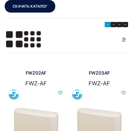
СКАЧАТЬ КАТАЛОГ
Showing all 4 results
Показать
Показать фильтры
12
18
24
30
Показать:
FWZ02AF
FWZ03AF
FWZ-AF
FWZ-AF
Сравнить
Сравнить