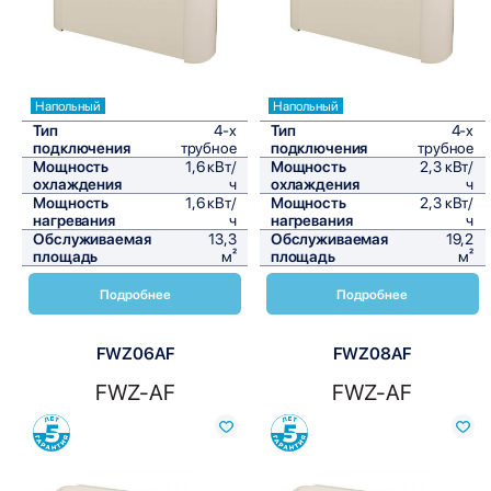
Напольный
Напольный
Тип
4-х
Тип
4-х
подключения
трубное
подключения
трубное
Мощность
1,6 кВт/
Мощность
2,3 кВт/
охлаждения
ч
охлаждения
ч
Мощность
1,6 кВт/
Мощность
2,3 кВт/
нагревания
ч
нагревания
ч
Обслуживаемая
13,3
Обслуживаемая
19,2
площадь
м²
площадь
м²
Подробнее
Подробнее
FWZ06AF
FWZ08AF
FWZ-AF
FWZ-AF