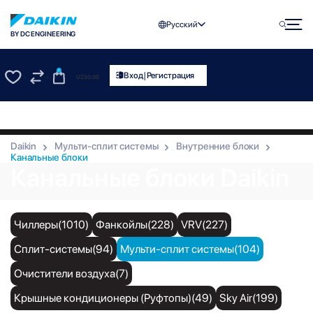
Русский
BY DC ENGINEERING
0
|
Вход
Регистрация
UZS
0.00
0
0
Daikin
Мульти-сплит системы
Внутренние блоки
Канальные блоки
Канальные блоки Daikin
Чиллеры(1010)
Фанкойлы(228)
VRV(227)
Сплит-системы(94)
Мульти-сплит системы(104)
Очистители воздуха(7)
Крышные кондиционеры (Руфтопы)(49)
Sky Air(199)