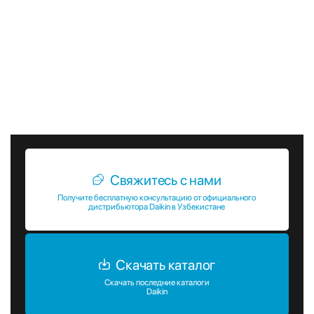
производителей климатической техники. Компания Daikin
постоянно совершенствует свои продукты и технологии,
чтобы удовлетворить потребности своих клиентов и
предоставить им лучшие решения для создания
комфортного микроклимата. Канальные блоки Daikin —
это надежный выбор для тех, кто ценит комфорт,
экономичность и экологичность.
Свяжитесь с нами
Получите бесплатную консультацию от официального
дистрибьютора Daikin в Узбекистане
Скачать каталог
Скачать последние каталоги
Daikin