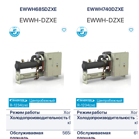
EWWH685DZXE
EWWH740DZXE
EWWH-DZXE
EWWH-DZXE
Сравнить
Сравнить
Центробежный
Центробежный
R-1234(ze)
R-1234(ze)
Режим работы
Холод
Режим работы
Хол
Холодопроизводительность
679
Холодопроизводительность
7
кВт/
кВ
ч
Обслуживаемая
5658,3
Обслуживаемая
61
площадь
м²
площадь