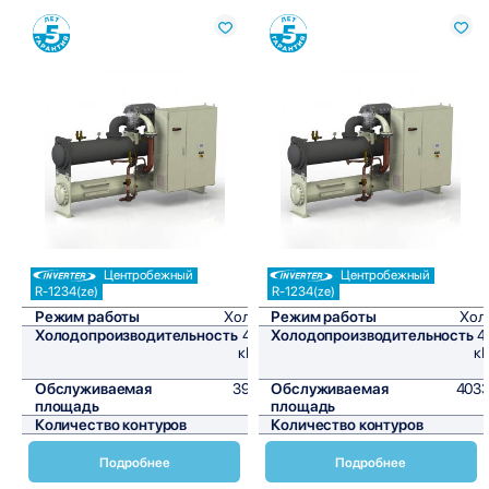
Сравнить
Сравнить
Центробежный
Центробежный
R-1234(ze)
R-1234(ze)
Режим работы
Холод
Режим работы
Хол
Холодопроизводительность
474
Холодопроизводительность
4
кВт/
кВ
ч
Обслуживаемая
3950
Обслуживаемая
4033
площадь
м²
площадь
Количество контуров
1
Количество контуров
Подробнее
Подробнее