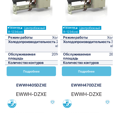
Центробежный
Центробежный
R-1234(ze)
R-1234(ze)
Режим работы
Холод
Режим работы
Хол
Холодопроизводительность
242
Холодопроизводительность
3
кВт/
кВ
ч
Обслуживаемая
2016,7
Обслуживаемая
28
площадь
м²
площадь
Количество контуров
1
Количество контуров
Подробнее
Подробнее
EWWH405DZXE
EWWH470DZXE
EWWH-DZXE
EWWH-DZXE