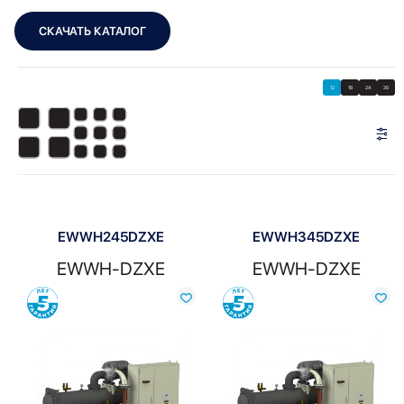
СКАЧАТЬ КАТАЛОГ
Showing 1–12 of 13 results
Показать
Показать фильтры
12
18
24
30
Показать:
EWWH245DZXE
EWWH345DZXE
EWWH-DZXE
EWWH-DZXE
Сравнить
Сравнить