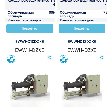
Холодопроизводительность
803
Холодопроизводительность
9
кВт/
кВ
ч
Обслуживаемая
6691,7
Обслуживаемая
78
площадь
м²
площадь
Количество контуров
1
Количество контуров
Подробнее
Подробнее
EWWHC10DZXE
EWWHC12DZXE
EWWH-DZXE
EWWH-DZXE
Сравнить
Сравнить