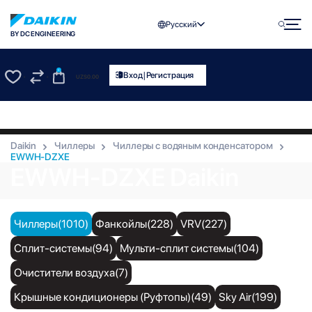
Русский
BY DC ENGINEERING
0
|
Вход
Регистрация
UZS
0.00
0
0
Daikin
Чиллеры
Чиллеры с водяным конденсатором
EWWH-DZXE
EWWH-DZXE Daikin
Чиллеры(1010)
Фанкойлы(228)
VRV(227)
Сплит-системы(94)
Мульти-сплит системы(104)
Очистители воздуха(7)
Крышные кондиционеры (Руфтопы)(49)
Sky Air(199)