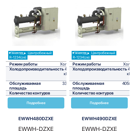
Сравнить
Сравнить
Центробежный
Центробежный
R-1234(ze)
R-1234(ze)
Режим работы
Холод
Режим работы
Хол
Холодопроизводительность
402
Холодопроизводительность
4
кВт/
кВ
ч
Обслуживаемая
3350
Обслуживаемая
4058
площадь
м²
площадь
Количество контуров
1
Количество контуров
Подробнее
Подробнее
EWWH480DZXE
EWWH490DZXE
EWWH-DZXE
EWWH-DZXE