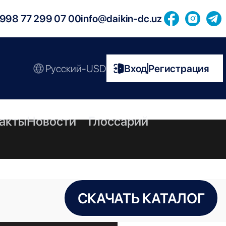
998 77 299 07 00
info@daikin-dc.uz
Русский-USD
Вход
Регистрация
|
акты
Новости
Глоссарий
СКАЧАТЬ КАТАЛОГ