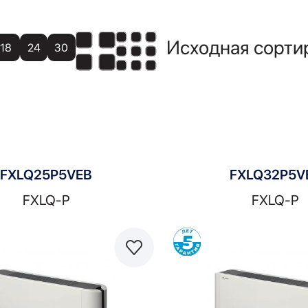
18
24
30
FXLQ25P5VEB
FXLQ32P5V
FXLQ-P
FXLQ-P