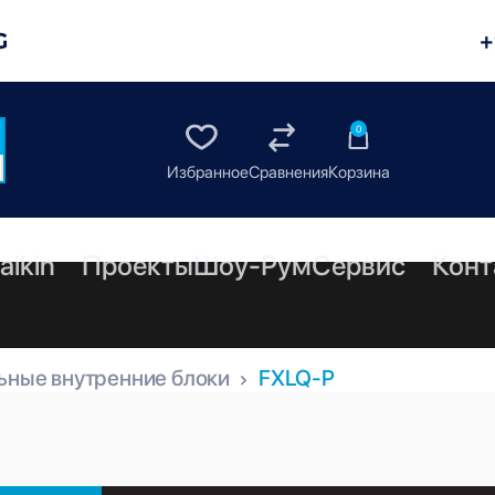
G
+
0
aikin
Проекты
Шоу-Рум
Сервис
Конт
ьные внутренние блоки
FXLQ-P