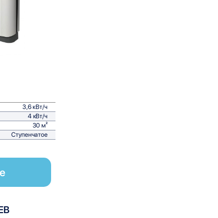
равнить
3,6 кВт/ч
4 кВт/ч
30 м²
Ступенчатое
е
EB