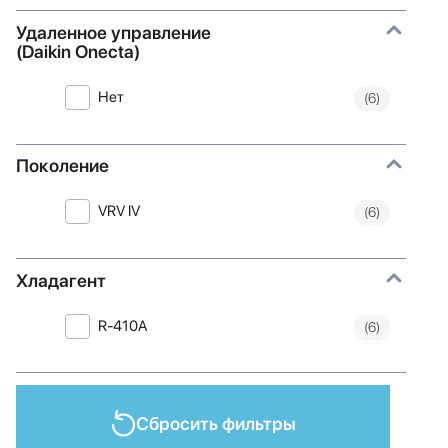
Удаленное управление
(Daikin Onecta)
Нет
(6)
Поколение
VRV IV
(6)
Хладагент
R-410A
(6)
Сбросить фильтры