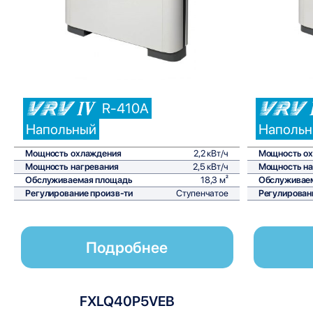
Сравнить
R-410A
Напольный
Наполь
Мощность охлаждения
2,2 кВт/ч
Мощность о
Мощность нагревания
2,5 кВт/ч
Мощность на
Обслуживаемая площадь
18,3 м²
Обслуживае
Регулирование произв-ти
Ступенчатое
Регулирован
Подробнее
FXLQ40P5VEB