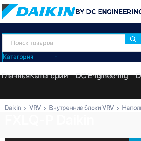
BY DC ENGINEERIN
Категория
Главная
Категории
DC Engineering
D
Daikin
VRV
Внутренние блоки VRV
Напол
FXLQ-P Daikin