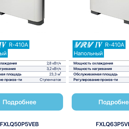
Сравнить
С
R-410A
R-410A
ный
Напольный
хлаждения
2,8 кВт/ч
Мощность охлаждения
гревания
3,2 кВт/ч
Мощность нагревания
мая площадь
23,3 м²
Обслуживаемая площадь
ие произв-ти
Ступенчатое
Регулирование произв-ти
Подробнее
Подробне
FXLQ50P5VEB
FXLQ63P5V