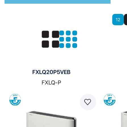
Показать
12
Показать:
FXLQ20P5VEB
FXLQ-P