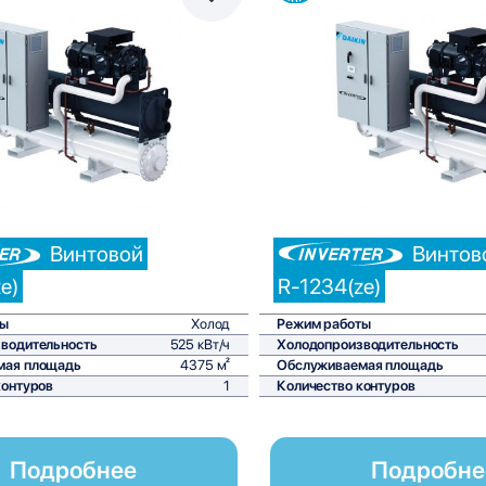
Сравнить
С
Винтовой
Винтов
e)
R-1234(ze)
ты
Холод
Режим работы
водительность
525 кВт/ч
Холодопроизводительность
мая площадь
4375 м²
Обслуживаемая площадь
контуров
1
Количество контуров
Подробнее
Подробне