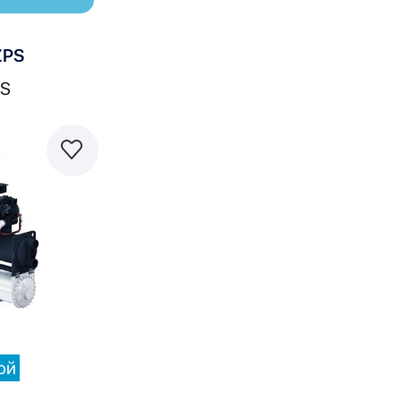
PS
S
равнить
ой