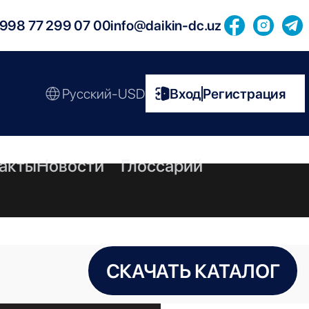
998 77 299 07 00
info@daikin-dc.uz
Русский-USD
Вход
Регистрация
|
акты
Новости
Глоссарий
СКАЧАТЬ КАТАЛОГ