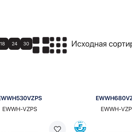
18
24
30
EWWH530VZPS
EWWH680V
EWWH-VZPS
EWWH-VZP