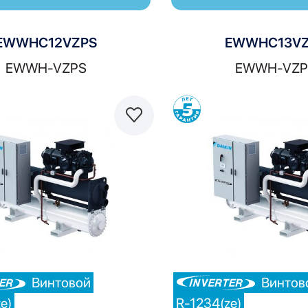
EWWHC12VZPS
EWWHC13VZ
EWWH-VZPS
EWWH-VZP
Сравнить
С
Винтовой
Винтов
e)
R-1234(ze)