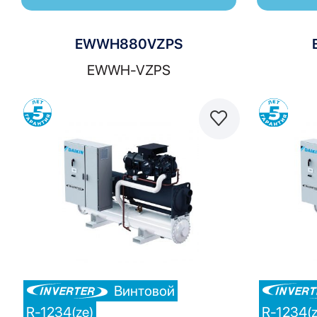
EWWH880VZPS
EWWH-VZPS
Сравнить
Винтовой
R-1234(ze)
R-1234(z