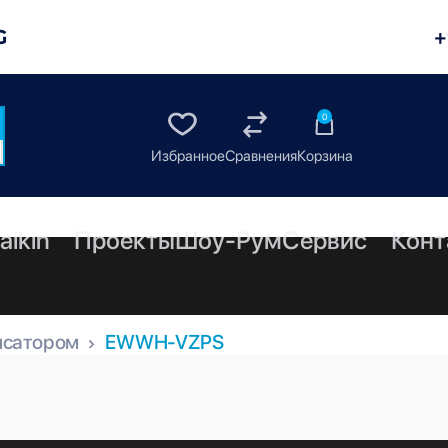
G
+
0
aikin
Проекты
Шоу-Рум
Сервис
Конт
нсатором
EWWH-VZPS