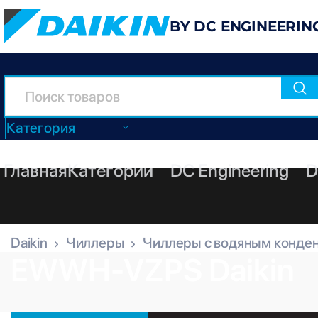
BY DC ENGINEERIN
Категория
Главная
Категории
DC Engineering
D
Daikin
Чиллеры
Чиллеры с водяным конде
EWWH-VZPS Daikin