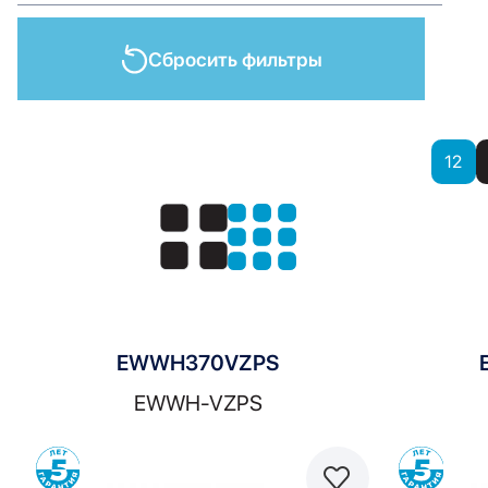
Сбросить фильтры
Показать
12
Показать:
EWWH370VZPS
EWWH-VZPS