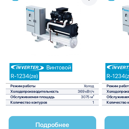
Сравнить
Винтовой
R-1234(ze)
R-1234(z
Режим работы
Холод
Режим рабо
Холодопроизводительность
369 кВт/ч
Холодопроиз
Обслуживаемая площадь
3075 м²
Обслуживае
Количество контуров
1
Количество 
Подробнее