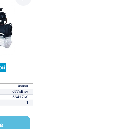
равнить
ой
Холод
677 кВт/ч
5641,7 м²
1
е