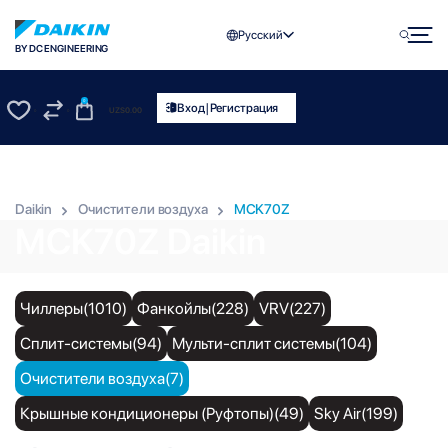
Русский
BY DC ENGINEERING
0
|
Вход
Регистрация
UZS
0.00
0
0
Daikin
Очистители воздуха
MCK70Z
MCK70Z Daikin
Чиллеры(1010)
Фанкойлы(228)
VRV(227)
Сплит-системы(94)
Мульти-сплит системы(104)
Очистители воздуха(7)
Крышные кондиционеры (Руфтопы)(49)
Sky Air(199)