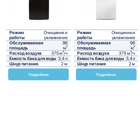
Режим
Очищение и
Режим
Очищение и
работы
увлажнение
работы
увлажнение
Обслуживаемая
96
Обслуживаемая
96
площадь
м²
площадь
м²
Расход воздуха
375 м³/ч
Расход воздуха
375 м³/ч
Емкость бака для воды
3,4 л
Емкость бака для воды
3,4 л
Шнур питания
2 м
Шнур питания
2 м
Подробнее
Подробнее
Очиститель воздуха Daikin MCK70Z – это современное
решение для поддержания чистоты и свежести воздуха в
вашем доме или офисе. Этот устройство предназначено
для эффективного удаления загрязнений, аллергенов,
пыли и неприятных запахов, обеспечивая комфортное и
здоровое пространство для вас и ваших близких.