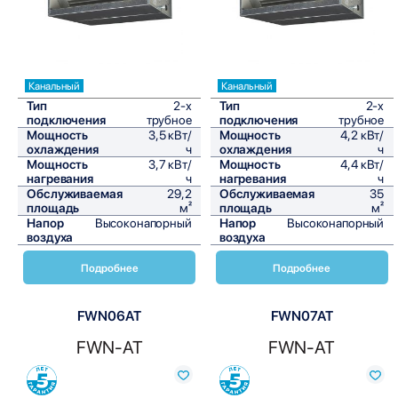
Канальный
Канальный
Тип
2-х
Тип
2-х
подключения
трубное
подключения
трубное
Мощность
3,5 кВт/
Мощность
4,2 кВт/
охлаждения
ч
охлаждения
ч
Мощность
3,7 кВт/
Мощность
4,4 кВт/
нагревания
ч
нагревания
ч
Обслуживаемая
29,2
Обслуживаемая
35
площадь
м²
площадь
м²
Напор
Высоконапорный
Напор
Высоконапорный
воздуха
воздуха
Подробнее
Подробнее
FWN06AT
FWN07AT
FWN-AT
FWN-AT