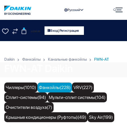
Русский
BY DC ENGINEERING
0
|
Вход
Регистрация
UZS
0.00
0
0
Daikin
Фанкойлы
Канальные фанкойлы
FWN-AT
FWN-AT Daikin
Чиллеры(1010)
Фанкойлы(228)
VRV(227)
Сплит-системы(94)
Мульти-сплит системы(104)
Очистители воздуха(7)
Крышные кондиционеры (Руфтопы)(49)
Sky Air(199)