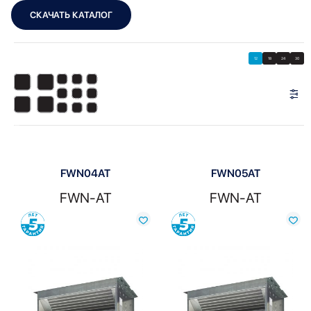
СКАЧАТЬ КАТАЛОГ
Showing all 6 results
Показать
Показать фильтры
12
18
24
30
Показать:
FWN04AT
FWN05AT
FWN-AT
FWN-AT
Сравнить
Сравнить