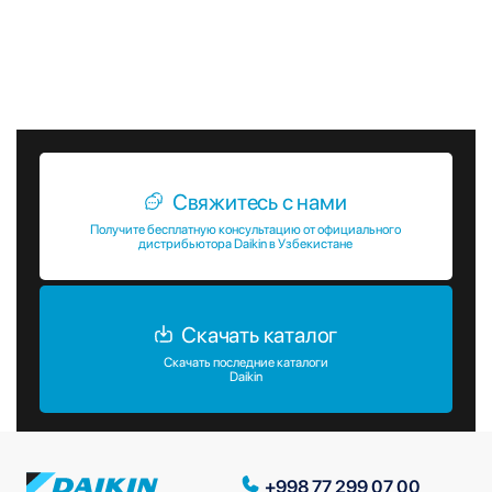
идеальными для использования в различных типах
помещений. Выбирая FWN-AT, вы получаете современное
и надежное оборудование, которое обеспечит комфорт и
уют в вашем помещении.
Свяжитесь с нами
Получите бесплатную консультацию от официального
дистрибьютора Daikin в Узбекистане
Скачать каталог
Скачать последние каталоги
Daikin
+998 77 299 07 00