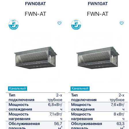
FWN08AT
FWN10AT
FWN-AT
FWN-AT
Сравнить
Сравнить
Канальный
Канальный
Тип
2-х
Тип
2-х
подключения
трубное
подключения
трубное
Мощность
6,8 кВт/
Мощность
7,6 кВт/
охлаждения
ч
охлаждения
ч
Мощность
7,1 кВт/
Мощность
8 кВт/
нагревания
ч
нагревания
ч
Обслуживаемая
56,7
Обслуживаемая
63,3
площадь
м²
площадь
м²