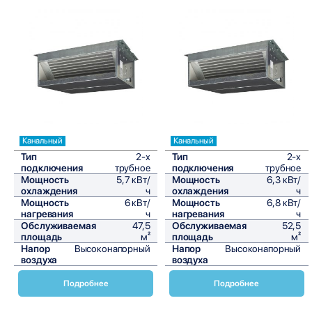
Сравнить
Сравнить
Канальный
Канальный
Тип
2-х
Тип
2-х
подключения
трубное
подключения
трубное
Мощность
5,7 кВт/
Мощность
6,3 кВт/
охлаждения
ч
охлаждения
ч
Мощность
6 кВт/
Мощность
6,8 кВт/
нагревания
ч
нагревания
ч
Обслуживаемая
47,5
Обслуживаемая
52,5
площадь
м²
площадь
м²
Напор
Высоконапорный
Напор
Высоконапорный
воздуха
воздуха
Подробнее
Подробнее