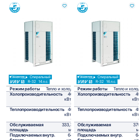
Сравнить
Сравнить
Спиральный
Спиральный
R-32
14 л.с.
R-32
16 л.с.
Режим работы
Тепло и холод
Режим работы
Тепло и холо
Холопроизводительность
40
Холопроизводительность
4
кВт/
кВт
ч
Теплопроизводительность
40
Теплопроизводительность
4
кВт/
кВт
ч
Обслуживаемая
333,3
Обслуживаемая
37
площадь
м²
площадь
м
Подключаемых внутр.
64
Подключаемых внутр.
6
блоков
шт,
блоков
шт