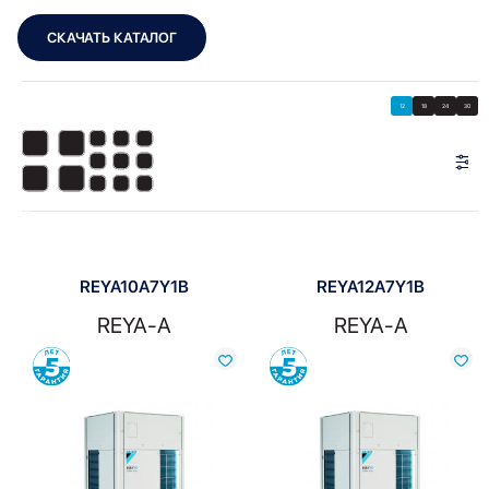
СКАЧАТЬ КАТАЛОГ
Showing all 7 results
Показать
Показать фильтры
12
18
24
30
Показать:
REYA10A7Y1B
REYA12A7Y1B
REYA-A
REYA-A
Сравнить
Сравнить