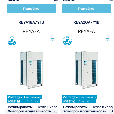
Подробнее
Подробнее
REYA18A7Y1B
REYA20A7Y1B
REYA-A
REYA-A
Сравнить
Сравнить
Спиральный
Спиральный
R-32
18 л.с.
R-32
20 л.с.
Режим работы
Тепло и холод
Режим работы
Тепло и холо
Холопроизводительность
50,4
Холопроизводительность
5