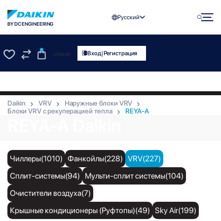
Русский
BY DC ENGINEERING
0
|
Вход
Регистрация
UZS
0.00
0
0
Daikin
VRV
Наружные блоки VRV
Блоки VRV с рекуперацией тепла
REYA-A
REYA-A Daikin
Чиллеры(1010)
Фанкойлы(228)
VRV(227)
Сплит-системы(94)
Мульти-сплит системы(104)
Очистители воздуха(7)
Крышные кондиционеры (Руфтопы)(49)
Sky Air(199)