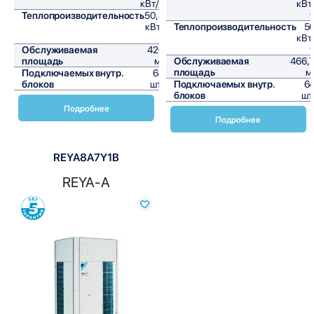
кВт/ч
кВт
Теплопроизводительность
50,4
кВт/
Теплопроизводительность
5
ч
кВт
Обслуживаемая
420
площадь
м²
Обслуживаемая
466,
площадь
м
Подключаемых внутр.
64
блоков
шт,
Подключаемых внутр.
6
блоков
шт
Подробнее
Подробнее
REYA8A7Y1B
REYA-A
Сравнить