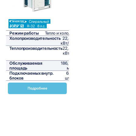
Спиральный
R-32
8 л.с.
Режим работы
Тепло и холод
Холопроизводительность
22,4
кВт/ч
Теплопроизводительность
22,4
кВт/
ч
Обслуживаемая
186,7
площадь
м²
Подключаемых внутр.
64
блоков
шт,
Подробнее
Наружные блоки VRV с рекуперацией тепла от Daikin
являются передовыми решениями для коммерческих и
промышленных объектов, требующих эффективного и
экономичного управления климатом. Эти системы
обеспечивают высокую энергоэффективность и гибкость