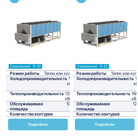
Сравнить
Сравнить
Спиральный
R-32
Спиральный
R-32
Режим работы
Тепло или холод
Режим работы
Тепло или хол
Холодопроизводительность
120
Холодопроизводительность
1
кВт/
кВ
ч
Теплопроизводительность
132,2
Теплопроизводительность
169
кВт/ч
кВт
Обслуживаемая
1000
Обслуживаемая
12
площадь
м²
площадь
Количество контуров
1
Количество контуров
Подробнее
Подробнее