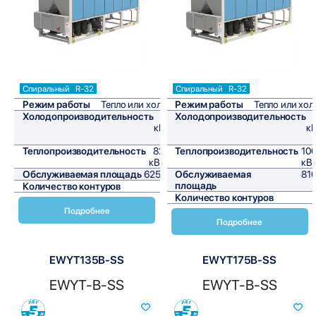
Спиральный
R-32
Спиральный
R-32
Режим работы
Тепло или холод
Режим работы
Тепло или хол
Холодопроизводительность
75
Холодопроизводительность
кВт/
кВ
ч
Теплопроизводительность
82,2
Теплопроизводительность
106
кВт/ч
кВт
Обслуживаемая площадь
625 м²
Обслуживаемая
816
площадь
Количество контуров
1
Количество контуров
Подробнее
Подробнее
EWYT135B-SS
EWYT175B-SS
EWYT-B-SS
EWYT-B-SS