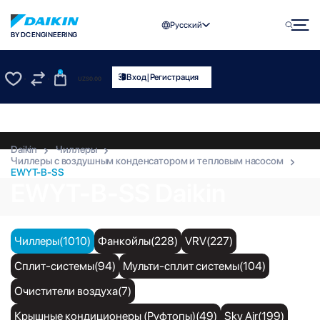
Русский
BY DC ENGINEERING
0
|
Вход
Регистрация
UZS
0.00
0
0
Daikin
Чиллеры
Чиллеры с воздушным конденсатором и тепловым насосом
EWYT-B-SS
EWYT-B-SS Daikin
Чиллеры(1010)
Фанкойлы(228)
VRV(227)
Сплит-системы(94)
Мульти-сплит системы(104)
Очистители воздуха(7)
Крышные кондиционеры (Руфтопы)(49)
Sky Air(199)