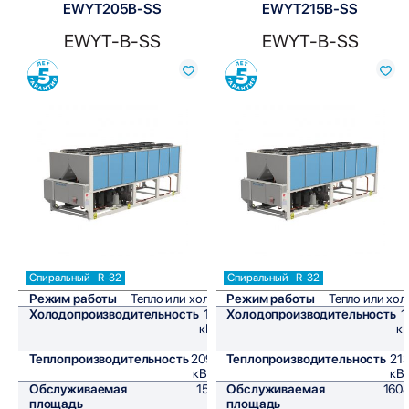
EWYT205B-SS
EWYT215B-SS
EWYT-B-SS
EWYT-B-SS
Сравнить
Сравнить
Спиральный
R-32
Спиральный
R-32
Режим работы
Тепло или холод
Режим работы
Тепло или хол
Холодопроизводительность
189
Холодопроизводительность
1
кВт/
кВ
ч
Теплопроизводительность
209,3
Теплопроизводительность
213
кВт/ч
кВт
Обслуживаемая
1575
Обслуживаемая
1608
площадь
м²
площадь