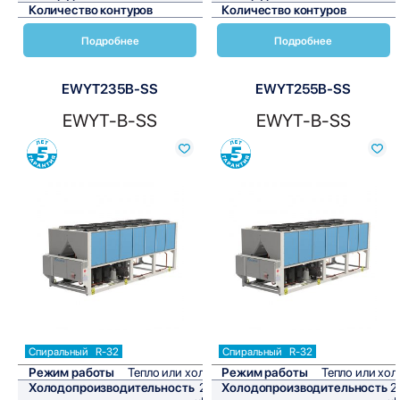
Количество контуров
2
Количество контуров
Подробнее
Подробнее
EWYT235B-SS
EWYT255B-SS
EWYT-B-SS
EWYT-B-SS
Сравнить
Сравнить
Спиральный
R-32
Спиральный
R-32
Режим работы
Тепло или холод
Режим работы
Тепло или хол
Холодопроизводительность
212
Холодопроизводительность
2