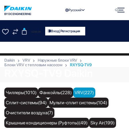
Русский
BY DC ENGINEERING
0
|
Вход
Регистрация
UZS
0.00
0
0
Daikin
VRV
Наружные блоки VRV
Блоки VRV с тепловым насосом
RXYSQ-TV9
RXYSQ-TV9 Daikin
Чиллеры(1010)
Фанкойлы(228)
VRV(227)
Сплит-системы(94)
Мульти-сплит системы(104)
Очистители воздуха(7)
Крышные кондиционеры (Руфтопы)(49)
Sky Air(199)