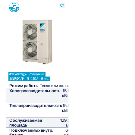
Сравнить
Роторный
R-410A
6 л.с.
Режим работы
Тепло или холод
Холопроизводительность
15,5
кВт/
ч
Теплопроизводительность
15,5
кВт/
ч
Обслуживаемая
129,2
площадь
м²
Подключаемых внутр.
64
блоков
шт,