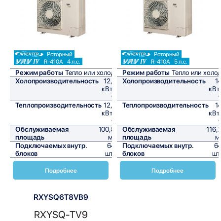
Роторный
Роторный
R-410A
4 л.с.
R-410A
5 л.с.
Режим работы
Тепло или холод
Режим работы
Тепло или холо
Холопроизводительность
12,1
Холопроизводительность
1
кВт/
кВт
ч
Теплопроизводительность
12,1
Теплопроизводительность
1
кВт/
кВт
ч
Обслуживаемая
100,8
Обслуживаемая
116,
площадь
м²
площадь
м
Подключаемых внутр.
64
Подключаемых внутр.
6
блоков
шт,
блоков
шт
Подробнее
Подробнее
RXYSQ6T8VB9
RXYSQ-TV9