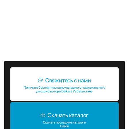
В заключение, наружный блок Daikin RXYSQ-TV9 с
тепловым насосом является отличным выбором для тех,
кто ищет надежное и эффективное решение для систем
кондиционирования воздуха VRV. Высокая
энергоэффективность, долговечность, низкий уровень
шума и широкие возможности управления делают это
оборудование идеальным для использования в
коммерческих и промышленных объектах.
Свяжитесь с нами
Получите бесплатную консультацию от официального
дистрибьютора Daikin в Узбекистане
Скачать каталог
Скачать последние каталоги
Daikin