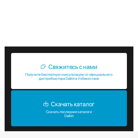
дополнительная информация о наружных блоках VRV
RYMA-A, пожалуйста, свяжитесь с нашими
специалистами. Мы всегда готовы помочь вам подобрать
оптимальное решение для вашего объекта и обеспечить
его надежную и эффективную работу.
Свяжитесь с нами
Получите бесплатную консультацию от официального
дистрибьютора Daikin в Узбекистане
Скачать каталог
Скачать последние каталоги
Daikin