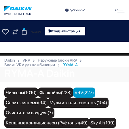
Русский
BY DC ENGINEERING
0
|
Вход
Регистрация
UZS
0.00
0
0
Daikin
VRV
Наружные блоки VRV
Блоки VRV для комбинации
RYMA-A
RYMA-A Daikin
Чиллеры(1010)
Фанкойлы(228)
VRV(227)
Сплит-системы(94)
Мульти-сплит системы(104)
Очистители воздуха(7)
Крышные кондиционеры (Руфтопы)(49)
Sky Air(199)