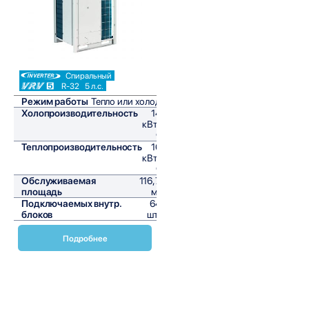
Спиральный
R-32
5 л.с.
Режим работы
Тепло или холод
Холопроизводительность
14
кВт/
ч
Теплопроизводительность
16
кВт/
ч
Обслуживаемая
116,7
площадь
м²
Подключаемых внутр.
64
блоков
шт,
Подробнее
Наружные блоки VRV Daikin серии RYMA-A
предназначены для создания эффективных и надежных
систем кондиционирования воздуха. Эти блоки идеально