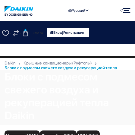
Русский
BY DC ENGINEERING
0
|
Вход
Регистрация
UZS
0.00
0
0
Daikin
Крышные кондиционеры (Руфтопы)
Блоки с подмесом свежего воздуха и рекуперацией тепла
Блоки с подмесом
свежего воздуха и
рекуперацией тепла
Daikin