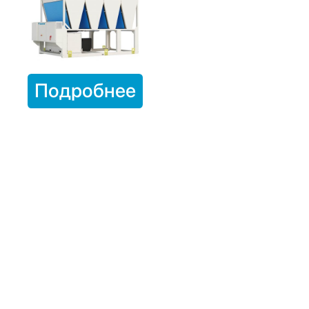
Подробнее
Чиллеры с воздушным
конденсатором в Ташкенте с
доставкой по всему Узбекистану
Чиллеры с воздушным конденсатором от официального
дистрибьютора Daikin в Узбекистане - это современное
оборудование для охлаждения и кондиционирования
воздуха в промышленных и коммерческих объектах. Наши
чиллеры отличаются высокой эффективностью,