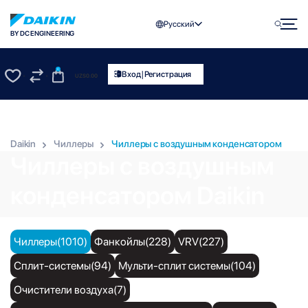
Русский
BY DC ENGINEERING
0
|
Вход
Регистрация
UZS
0.00
0
0
Daikin
Чиллеры
Чиллеры с воздушным конденсатором
Чиллеры с воздушным
конденсатором Daikin
Чиллеры(1010)
Фанкойлы(228)
VRV(227)
Сплит-системы(94)
Мульти-сплит системы(104)
Очистители воздуха(7)