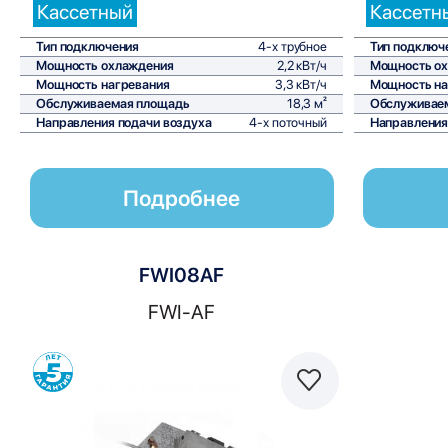
Кассетный
Кассетн
Тип подключения
4-х трубное
Тип подключ
Мощность охлаждения
2,2 кВт/ч
Мощность о
Мощность нагревания
3,3 кВт/ч
Мощность на
Обслуживаемая площадь
18,3 м²
Обслуживае
Направления подачи воздуха
4-х поточный
Направления
Подробнее
FWI08AF
FWI-AF