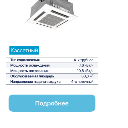
Сравнить
Кассетный
Тип подключения
4-х трубное
Мощность охлаждения
7,6 кВт/ч
Мощность нагревания
10,8 кВт/ч
Обслуживаемая площадь
63,3 м²
Направления подачи воздуха
4-х поточный
Подробнее
Кассетные фанкойлы Daikin серии FWI-AF представляют со
промышленных помещений. Эти устройства обеспечивают 