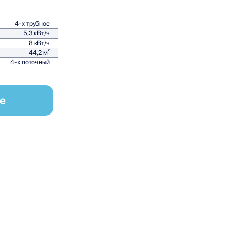
4-х трубное
5,3 кВт/ч
8 кВт/ч
44,2 м²
4-х поточный
е