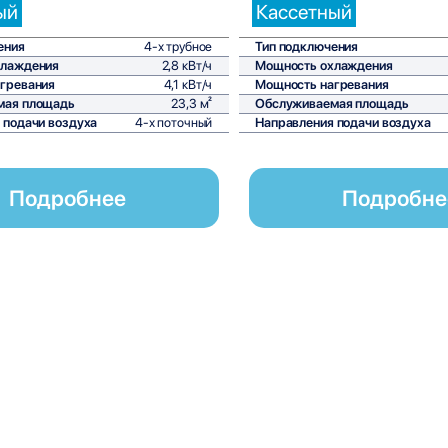
ый
Кассетный
ения
4-х трубное
Тип подключения
хлаждения
2,8 кВт/ч
Мощность охлаждения
гревания
4,1 кВт/ч
Мощность нагревания
мая площадь
23,3 м²
Обслуживаемая площадь
 подачи воздуха
4-х поточный
Направления подачи воздуха
Подробнее
Подробне