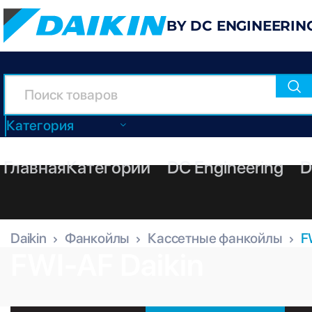
BY DC ENGINEERIN
Категория
Главная
Категории
DC Engineering
D
Daikin
Фанкойлы
Кассетные фанкойлы
F
FWI-AF Daikin