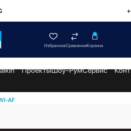
G
+
0
aikin
Проекты
Шоу-Рум
Сервис
Конт
WI-AF