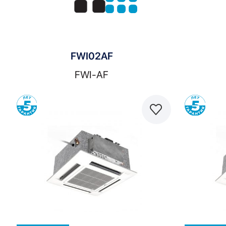
FWI02AF
FWI-AF
Сравнить