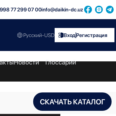
998 77 299 07 00
info@daikin-dc.uz
Русский-USD
Вход
Регистрация
|
акты
Новости
Глоссарий
СКАЧАТЬ КАТАЛОГ