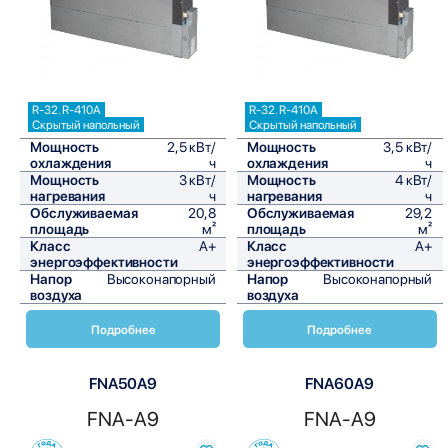
R-32. R-410A
R-32. R-410A
Скрытый напольный
Скрытый напольный
Мощность
2,5 кВт/
Мощность
3,5 кВт/
охлаждения
ч
охлаждения
ч
Мощность
3 кВт/
Мощность
4 кВт/
нагревания
ч
нагревания
ч
Обслуживаемая
20,8
Обслуживаемая
29,2
площадь
м²
площадь
м²
Класс
A+
Класс
A+
энергоэффективности
энергоэффективности
Напор
Высоконапорный
Напор
Высоконапорный
воздуха
воздуха
Подробнее
Подробнее
FNA50A9
FNA60A9
FNA-A9
FNA-A9