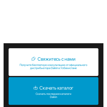
энергоэффективность и стильный дизайн, FNA-A9 от
Daikin — это идеальный выбор. Это устройство поможет
вам создать комфортные условия в любом помещении,
обеспечивая оптимальную температуру и чистый воздух.
С FNA-A9 вы сможете наслаждаться комфортом и уютом
в любое время года.
Свяжитесь с нами
Получите бесплатную консультацию от официального
дистрибьютора Daikin в Узбекистане
Скачать каталог
Скачать последние каталоги
Daikin