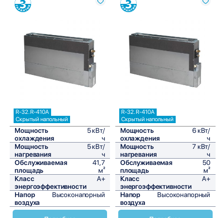
Сравнить
Сравнить
R-32. R-410A
R-32. R-410A
Скрытый напольный
Скрытый напольный
Мощность
5 кВт/
Мощность
6 кВт/
охлаждения
ч
охлаждения
ч
Мощность
5 кВт/
Мощность
7 кВт/
нагревания
ч
нагревания
ч
Обслуживаемая
41,7
Обслуживаемая
50
площадь
м²
площадь
м²
Класс
A+
Класс
A+
энергоэффективности
энергоэффективности
Напор
Высоконапорный
Напор
Высоконапорный
воздуха
воздуха