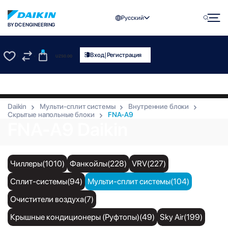
Русский
BY DC ENGINEERING
0
|
Вход
Регистрация
UZS
0.00
0
0
Daikin
Мульти-сплит системы
Внутренние блоки
Скрытые напольные блоки
FNA-A9
FNA-A9 Daikin
Чиллеры(1010)
Фанкойлы(228)
VRV(227)
Сплит-системы(94)
Мульти-сплит системы(104)
Очистители воздуха(7)
Крышные кондиционеры (Руфтопы)(49)
Sky Air(199)