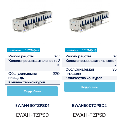
Сравнить
Сравнить
Винтовой
R-1234(ze)
Винтовой
R-1234(ze)
Режим работы
Холод
Режим работы
Хо
Холодопроизводительность
392
Холодопроизводительность
4
кВт/
к
ч
Обслуживаемая
351
Обслуживаемая
3266,7
площадь
площадь
м²
Количество контуров
Количество контуров
1
Подробнее
Подробнее
EWAH490TZPSD1
EWAH500TZPSD2
EWAH-TZPSD
EWAH-TZPSD