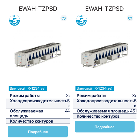
EWAH-TZPSD
EWAH-TZPSD
Сравнить
Сравнить
Винтовой
R-1234(ze)
Винтовой
R-1234(ze)
Режим работы
Холод
Режим работы
Хо
Холодопроизводительность
538,7
Холодопроизводительность
5
кВт/ч
к
Обслуживаемая
4489,2
Обслуживаемая площадь
451
площадь
м²
Количество контуров
Количество контуров
2
Подробнее
Подробнее