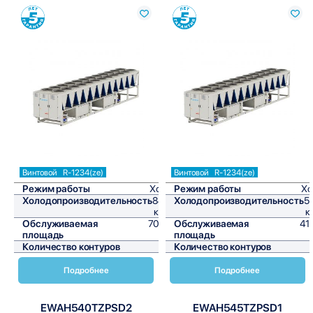
Сравнить
Сравнить
Винтовой
R-1234(ze)
Винтовой
R-1234(ze)
Режим работы
Холод
Режим работы
Хо
Холодопроизводительность
848,9
Холодопроизводительность
5
кВт/ч
к
Обслуживаемая
7074,2
Обслуживаемая
41
площадь
м²
площадь
Количество контуров
1
Количество контуров
Подробнее
Подробнее
EWAH540TZPSD2
EWAH545TZPSD1