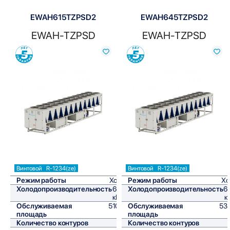
EWAH615TZPSD2
EWAH645TZPSD2
EWAH-TZPSD
EWAH-TZPSD
Сравнить
Сравнить
Винтовой
R-1234(ze)
Винтовой
R-1234(ze)
Режим работы
Холод
Режим работы
Хо
Холодопроизводительность
612,4
Холодопроизводительность
6
кВт/ч
к
Обслуживаемая
5103,3
Обслуживаемая
53
площадь
м²
площадь
Количество контуров
2
Количество контуров