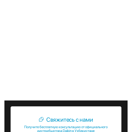
системы в любых условиях. Чиллеры EWAH-TZPSD также
отличаются компактными размерами и легкостью
установки, что делает их удобными для использования в
ограниченных пространствах. Эти устройства оснащены
интуитивно понятным интерфейсом управления, который
позволяет легко настраивать параметры работы и
контролировать состояние системы. Чиллеры EWAH-
TZPSD также поддерживают интеграцию с системами
автоматизации зданий, что позволяет оптимизировать их
работу и повысить общую эффективность системы
отопления и охлаждения. Daikin EWAH-TZPSD — это
надежное и эффективное решение для обеспечения
комфортного микроклимата в любых помещениях.
Свяжитесь с нами
Получите бесплатную консультацию от официального
дистрибьютора Daikin в Узбекистане