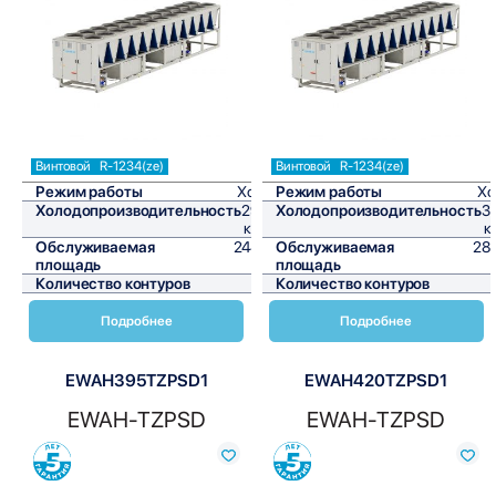
Сравнить
Сравнить
Винтовой
R-1234(ze)
Винтовой
R-1234(ze)
Режим работы
Холод
Режим работы
Хо
Холодопроизводительность
293,6
Холодопроизводительность
3
кВт/ч
к
Обслуживаемая
2446,7
Обслуживаемая
28
площадь
м²
площадь
Количество контуров
1
Количество контуров
Подробнее
Подробнее
EWAH395TZPSD1
EWAH420TZPSD1
EWAH-TZPSD
EWAH-TZPSD