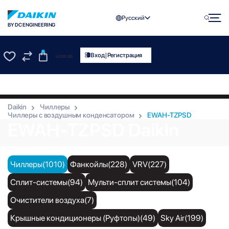
Русский
BY DC ENGINEERING
0
|
Вход
Регистрация
UZS
0.00
0
0
Daikin
Чиллеры
Чиллеры с воздушным конденсатором
EWAH-TZPSD
EWAH-TZPSD Daikin
Чиллеры(1010)
Фанкойлы(228)
VRV(227)
Сплит-системы(94)
Мульти-сплит системы(104)
Очистители воздуха(7)
Крышные кондиционеры (Руфтопы)(49)
Sky Air(199)