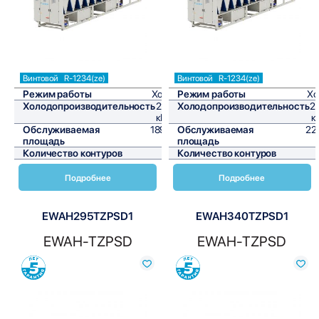
Винтовой
R-1234(ze)
Винтовой
R-1234(ze)
Режим работы
Холод
Режим работы
Хо
Холодопроизводительность
227,3
Холодопроизводительность
2
кВт/ч
к
Обслуживаемая
1894,2
Обслуживаемая
22
площадь
м²
площадь
Количество контуров
1
Количество контуров
Подробнее
Подробнее
EWAH295TZPSD1
EWAH340TZPSD1
EWAH-TZPSD
EWAH-TZPSD