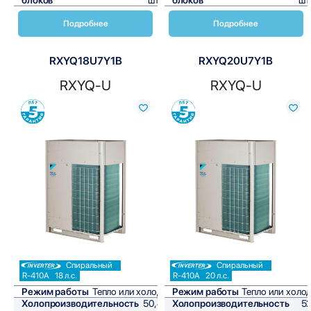
Подробнее
Подробнее
RXYQ18U7Y1B
RXYQ20U7Y1B
RXYQ-U
RXYQ-U
Сравнить
Сравнить
Спиральный
Спиральный
R-410A
18 л.с.
R-410A
20 л.с.
Режим работы
Тепло или холод
Режим работы
Тепло или холо
Холопроизводительность
50,4
Холопроизводительность
5