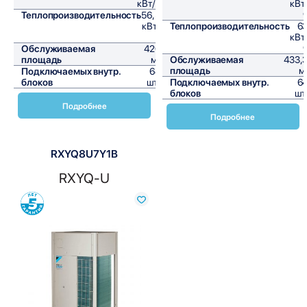
кВт/ч
кВт
Теплопроизводительность
56,5
кВт/
Теплопроизводительность
6
ч
кВт
Обслуживаемая
420
площадь
м²
Обслуживаемая
433,
площадь
м
Подключаемых внутр.
64
блоков
шт,
Подключаемых внутр.
6
блоков
шт
Подробнее
Подробнее
RXYQ8U7Y1B
RXYQ-U
Сравнить