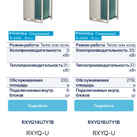
Спиральный
Спиральный
R-410A
10 л.с.
R-410A
12 л.с.
Режим работы
Тепло или холод
Режим работы
Тепло или холо
Холопроизводительность
28
Холопроизводительность
33,
кВт/
кВт
ч
Теплопроизводительность
31,5
Теплопроизводительность
37,
кВт/
кВт
ч
Обслуживаемая
233,3
Обслуживаемая
279,
площадь
м²
площадь
м
Подключаемых внутр.
64
Подключаемых внутр.
6
блоков
шт,
блоков
шт
Подробнее
Подробнее
RXYQ14U7Y1B
RXYQ16U7Y1B
RXYQ-U
RXYQ-U