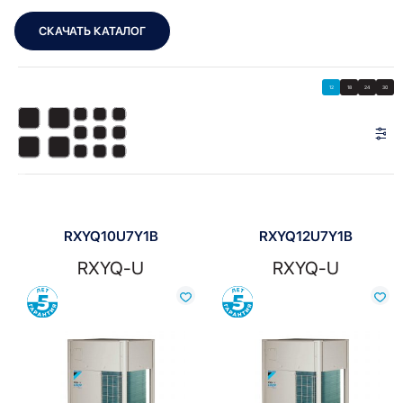
СКАЧАТЬ КАТАЛОГ
Showing all 7 results
Показать
Показать фильтры
12
18
24
30
Показать:
RXYQ10U7Y1B
RXYQ12U7Y1B
RXYQ-U
RXYQ-U
Сравнить
Сравнить