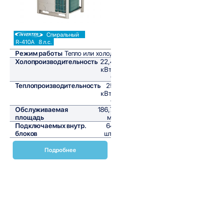
Спиральный
R-410A
8 л.с.
Режим работы
Тепло или холод
Холопроизводительность
22,4
кВт/
ч
Теплопроизводительность
25
кВт/
ч
Обслуживаемая
186,7
площадь
м²
Подключаемых внутр.
64
блоков
шт,
Подробнее
Наружные блоки VRV с тепловым насосом серии RXYQ-U
от Daikin представляют собой инновационное решение
для коммерческих и промышленных объектов,
требующих высокой эффективности и надежности. Эти
системы обеспечивают не только качественное