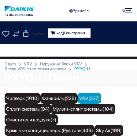
Русский
BY DC ENGINEERING
0
|
Вход
Регистрация
UZS
0.00
0
0
Daikin
VRV
Наружные блоки VRV
Блоки VRV с тепловым насосом
RXYQ-U
RXYQ-U Daikin
Чиллеры(1010)
Фанкойлы(228)
VRV(227)
Сплит-системы(94)
Мульти-сплит системы(104)
Очистители воздуха(7)
Крышные кондиционеры (Руфтопы)(49)
Sky Air(199)