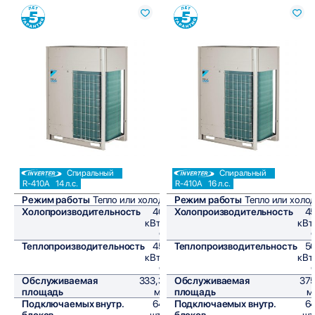
Сравнить
Сравнить
Спиральный
Спиральный
R-410A
14 л.с.
R-410A
16 л.с.
Режим работы
Тепло или холод
Режим работы
Тепло или холо
Холопроизводительность
40
Холопроизводительность
4
кВт/
кВт
ч
Теплопроизводительность
45
Теплопроизводительность
5
кВт/
кВт
ч
Обслуживаемая
333,3
Обслуживаемая
37
площадь
м²
площадь
м
Подключаемых внутр.
64
Подключаемых внутр.
6
блоков
шт,
блоков
шт