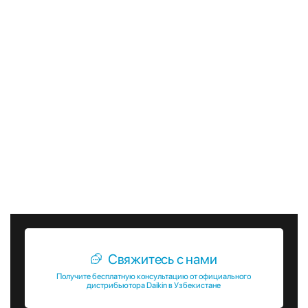
отличным выбором для тех, кто ищет надежное и
эффективное решение для кондиционирования и
отопления коммерческих и промышленных объектов. Они
обеспечивают высокий уровень комфорта,
экономичность и экологическую безопасность, что делает
их одним из лучших вариантов на рынке.
Выбирая наружные блоки VRV RXYQ-U, вы получаете не
только качественное оборудование, но и уверенность в
его надежности и долговечности. Daikin – это гарантия
высокого качества и инновационных решений, которые
помогут вам создать комфортные условия в любом
помещении.
Свяжитесь с нами
Получите бесплатную консультацию от официального
дистрибьютора Daikin в Узбекистане