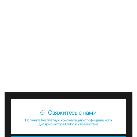
всего времени работы.
В заключение, напольно-потолочные фанкойлы Daikin
FWL-DAT — это надежное и эффективное решение для
создания комфортного микроклимата в помещениях с
высокими потолками. Они сочетают в себе высокую
энергоэффективность, стильный дизайн, надежность и
производительность, что делает их идеальным выбором
для любых коммерческих и общественных объектов.
Выбирая фанкойлы FWL-DAT, вы получаете не только
качественное оборудование, но и уверенность в его
долговечности и надежности.
Свяжитесь с нами
Получите бесплатную консультацию от официального
дистрибьютора Daikin в Узбекистане