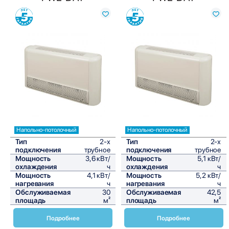
Сравнить
Сравнить
Напольно-потолочный
Напольно-потолочный
Тип
2-х
Тип
2-х
подключения
трубное
подключения
трубное
Мощность
3,6 кВт/
Мощность
5,1 кВт/
охлаждения
ч
охлаждения
ч
Мощность
4,1 кВт/
Мощность
5,2 кВт/
нагревания
ч
нагревания
ч
Обслуживаемая
30
Обслуживаемая
42,5
площадь
м²
площадь
м²
Подробнее
Подробнее