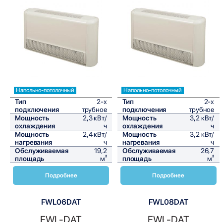
Сравнить
Сравнить
Напольно-потолочный
Напольно-потолочный
Тип
2-х
Тип
2-х
подключения
трубное
подключения
трубное
Мощность
2,3 кВт/
Мощность
3,2 кВт/
охлаждения
ч
охлаждения
ч
Мощность
2,4 кВт/
Мощность
3,2 кВт/
нагревания
ч
нагревания
ч
Обслуживаемая
19,2
Обслуживаемая
26,7
площадь
м²
площадь
м²
Подробнее
Подробнее
FWL06DAT
FWL08DAT
FWL-DAT
FWL-DAT