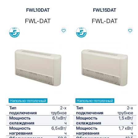
FWL10DAT
FWL15DAT
FWL-DAT
FWL-DAT
Сравнить
Сравнить
Напольно-потолочный
Напольно-потолочный
Тип
2-х
Тип
2-х
подключения
трубное
подключения
трубное
Мощность
6,1 кВт/
Мощность
1,5 кВт/
охлаждения
ч
охлаждения
ч
Мощность
6,5 кВт/
Мощность
1,7 кВт/
нагревания
ч
нагревания
ч