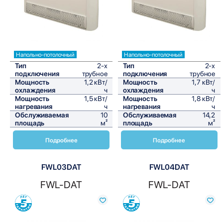
Напольно-потолочный
Напольно-потолочный
Тип
2-х
Тип
2-х
подключения
трубное
подключения
трубное
Мощность
1,2 кВт/
Мощность
1,7 кВт/
охлаждения
ч
охлаждения
ч
Мощность
1,5 кВт/
Мощность
1,8 кВт/
нагревания
ч
нагревания
ч
Обслуживаемая
10
Обслуживаемая
14,2
площадь
м²
площадь
м²
Подробнее
Подробнее
FWL03DAT
FWL04DAT
FWL-DAT
FWL-DAT