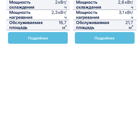
Мощность
2 кВт/
Мощность
2,6 кВт/
охлаждения
ч
охлаждения
ч
Мощность
2,3 кВт/
Мощность
3,1 кВт/
нагревания
ч
нагревания
ч
Обслуживаемая
16,7
Обслуживаемая
21,7
площадь
м²
площадь
м²
Подробнее
Подробнее
Напольно-потолочные фанкойлы Daikin FWL-DAT — это
современное решение для создания комфортного
микроклимата в помещениях с высокими потолками. Эти
устройства идеально подходят для офисов, торговых
центров, ресторанов и других общественных мест, где
требуется эффективное охлаждение и обогрев. Фанкойлы
FWL-DAT обладают рядом преимуществ, которые делают
их выбором №1 среди профессионалов.
Одним из ключевых преимуществ напольно-потолочных
фанкойлов Daikin FWL-DAT является их высокая
энергоэффективность. Благодаря использованию
передовых технологий и инновационных решений, эти