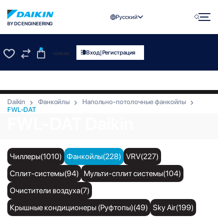
Русский
BY DC ENGINEERING
0
|
Вход
Регистрация
UZS
0.00
0
0
Daikin
Фанкойлы
Напольно-потолочные фанкойлы
FWL-DAT
FWL-DAT Daikin
Чиллеры(1010)
Фанкойлы(228)
VRV(227)
Сплит-системы(94)
Мульти-сплит системы(104)
Очистители воздуха(7)
Крышные кондиционеры (Руфтопы)(49)
Sky Air(199)