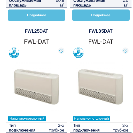
Обслуживаемая
50,8
Обслуживаемая
12,5
площадь
м²
площадь
м²
Подробнее
Подробнее
FWL25DAT
FWL35DAT
FWL-DAT
FWL-DAT
Сравнить
Сравнить
Напольно-потолочный
Напольно-потолочный
Тип
2-х
Тип
2-х
подключения
трубное
подключения
трубное