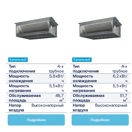
Сравнить
Сравнить
Канальный
Канальный
Тип
4-х
Тип
4-х
подключения
трубное
подключения
трубное
Мощность
5,6 кВт/
Мощность
6,2 кВт/
охлаждения
ч
охлаждения
ч
Мощность
5,5 кВт/
Мощность
5,5 кВт/
нагревания
ч
нагревания
ч
Обслуживаемая
46,7
Обслуживаемая
51,7
площадь
м²
площадь
м²
Напор
Высоконапорный
Напор
Высоконапорный
воздуха
воздуха
Подробнее
Подробнее