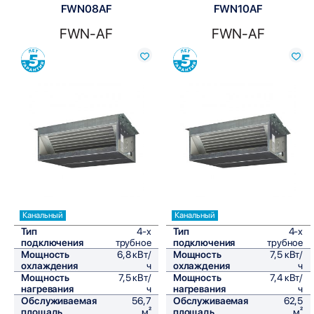
FWN08AF
FWN10AF
FWN-AF
FWN-AF
Сравнить
Сравнить
Канальный
Канальный
Тип
4-х
Тип
4-х
подключения
трубное
подключения
трубное
Мощность
6,8 кВт/
Мощность
7,5 кВт/
охлаждения
ч
охлаждения
ч
Мощность
7,5 кВт/
Мощность
7,4 кВт/
нагревания
ч
нагревания
ч
Обслуживаемая
56,7
Обслуживаемая
62,5
площадь
м²
площадь
м²