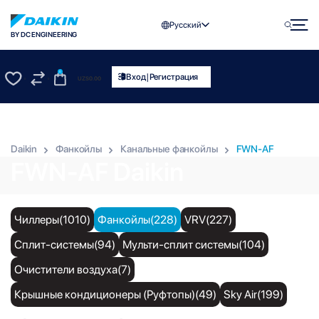
Русский
BY DC ENGINEERING
0
|
Вход
Регистрация
UZS
0.00
0
0
Daikin
Фанкойлы
Канальные фанкойлы
FWN-AF
FWN-AF Daikin
Чиллеры(1010)
Фанкойлы(228)
VRV(227)
Сплит-системы(94)
Мульти-сплит системы(104)
Очистители воздуха(7)
Крышные кондиционеры (Руфтопы)(49)
Sky Air(199)