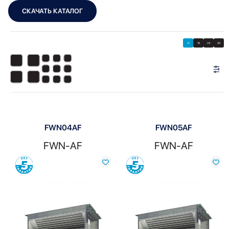
СКАЧАТЬ КАТАЛОГ
Showing all 6 results
Показать
Показать фильтры
12
18
24
30
Показать:
FWN04AF
FWN05AF
FWN-AF
FWN-AF
Сравнить
Сравнить