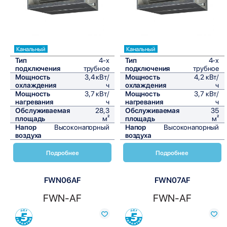
Канальный
Канальный
Тип
4-х
Тип
4-х
подключения
трубное
подключения
трубное
Мощность
3,4 кВт/
Мощность
4,2 кВт/
охлаждения
ч
охлаждения
ч
Мощность
3,7 кВт/
Мощность
3,7 кВт/
нагревания
ч
нагревания
ч
Обслуживаемая
28,3
Обслуживаемая
35
площадь
м²
площадь
м²
Напор
Высоконапорный
Напор
Высоконапорный
воздуха
воздуха
Подробнее
Подробнее
FWN06AF
FWN07AF
FWN-AF
FWN-AF