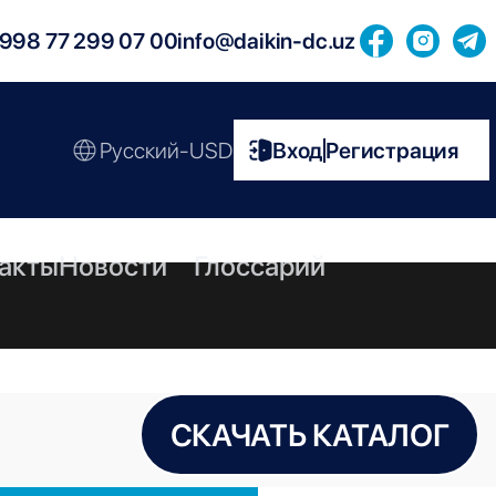
998 77 299 07 00
info@daikin-dc.uz
Русский-USD
Вход
Регистрация
|
акты
Новости
Глоссарий
СКАЧАТЬ КАТАЛОГ