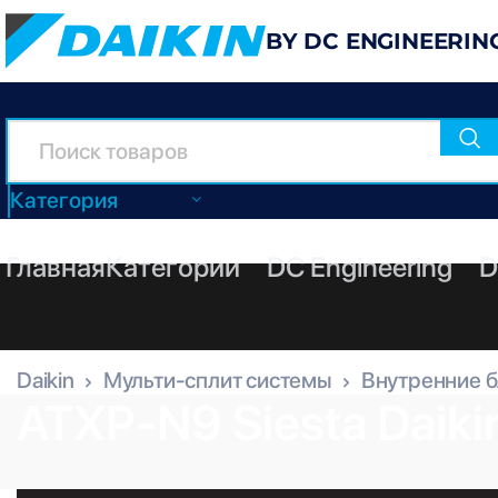
BY DC ENGINEERIN
Категория
Главная
Категории
DC Engineering
D
Daikin
Мульти-сплит системы
Внутренние 
ATXP-N9 Siesta Daiki