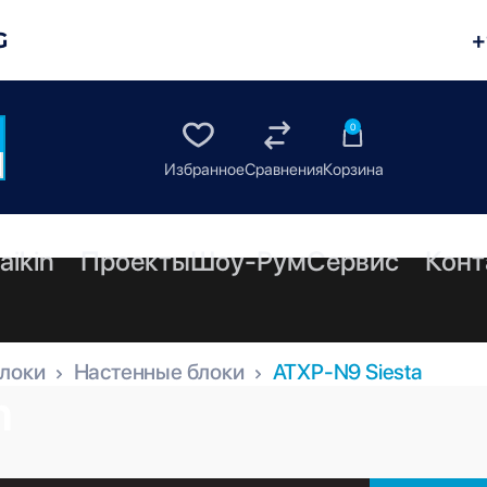
G
+
0
aikin
Проекты
Шоу-Рум
Сервис
Конт
блоки
Настенные блоки
ATXP-N9 Siesta
n