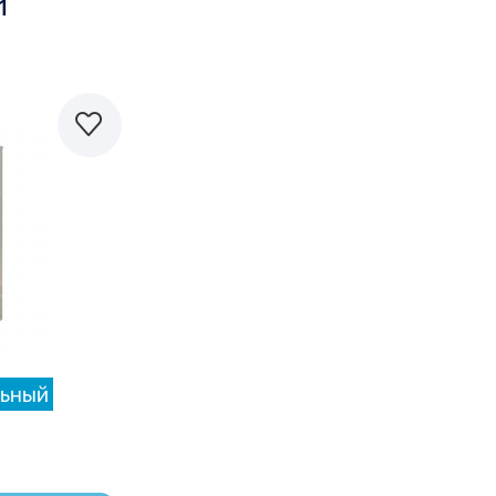
1
равнить
ьный