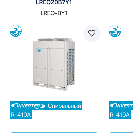
LREQ20B7Y1
LREQ-BY1
Сравнить
Спиральный
R-410A
R-410A