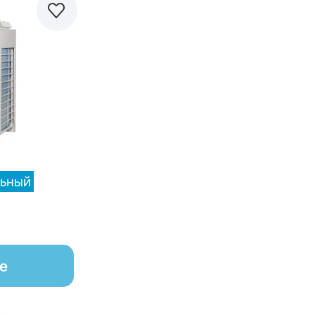
равнить
ьный
е