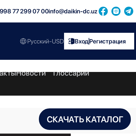
998 77 299 07 00
info@daikin-dc.uz
Русский-USD
Вход
Регистрация
|
акты
Новости
Глоссарий
СКАЧАТЬ КАТАЛОГ