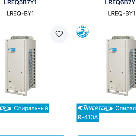
LREQ5B7Y1
LREQ6B7Y
LREQ-BY1
LREQ-BY1
Сравнить
С
Спиральный
Спирал
R-410A