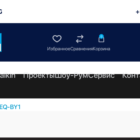
G
+
0
aikin
Проекты
Шоу-Рум
Сервис
Конт
EQ-BY1