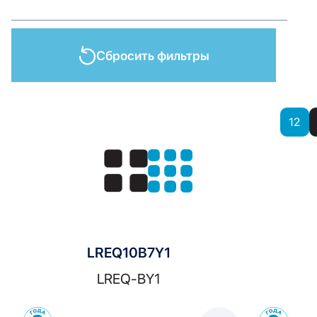
Сбросить фильтры
Показать
12
Показать:
LREQ10B7Y1
LREQ-BY1