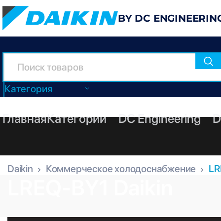
BY DC ENGINEERIN
Категория
Главная
Категории
DC Engineering
D
Daikin
Коммерческое холодоснабжение
LR
LREQ-BY1 Daikin