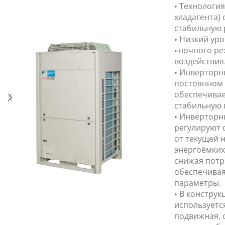
• Технологи
хладагента)
стабильную 
• Низкий ур
«ночного ре
воздействия
• Инверторн
постоянном 
обеспечивае
стабильную 
• Инверторн
регулируют 
от текущей 
энергоёмких
снижая потр
обеспечивая
параметры.
• В констру
используетс
подвижная, 