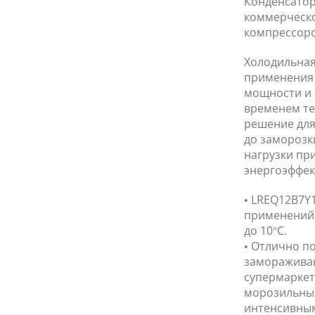
Конденсатор
коммерческо
компрессор
Холодильная
применения 
мощности и 
временем те
решение для
до заморозк
нагрузки пр
энергоэффек
• LREQ12B7Y
применений 
до 10°C.
• Отлично п
замораживан
супермаркет
морозильных
интенсивны