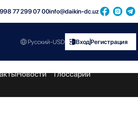
998 77 299 07 00
info@daikin-dc.uz
Русский-USD
Вход
Регистрация
|
акты
Новости
Глоссарий