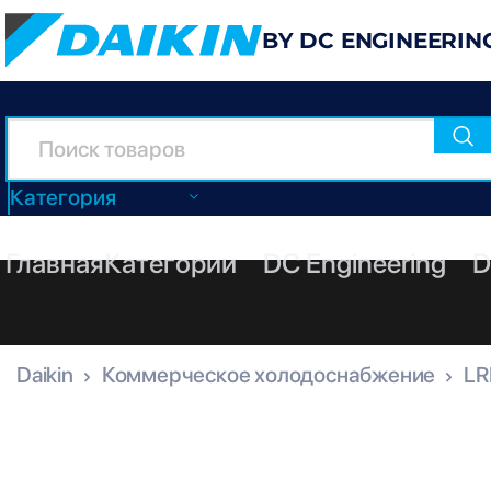
BY DC ENGINEERIN
Категория
Главная
Категории
DC Engineering
D
Daikin
Коммерческое холодоснабжение
LR
LRLEQ3BY1