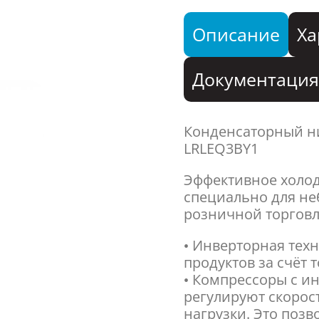
Описание
Ха
Документаци
Конденсаторный ни
LRLEQ3BY1
Эффективное холо
специально для н
розничной торговл
• Инверторная тех
продуктов за счёт 
• Компрессоры с и
регулируют скорос
нагрузки. Это позв