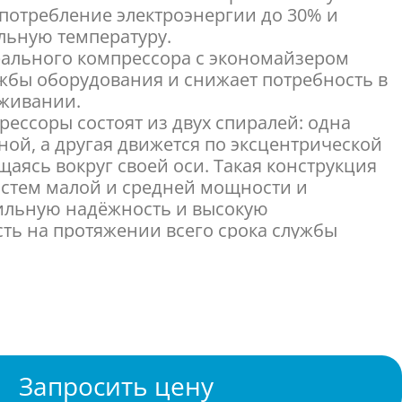
 потребление электроэнергии до 30% и
льную температуру.
ального компрессора с экономайзером
жбы оборудования и снижает потребность в
уживании.
рессоры состоят из двух спиралей: одна
ной, а другая движется по эксцентрической
щаясь вокруг своей оси. Такая конструкция
истем малой и средней мощности и
ильную надёжность и высокую
ть на протяжении всего срока службы
ладагента R-410A позволяет уменьшить
одов и снизить объём хладагента в системе,
окращению углеродного следа. Кроме того, R-
ответствует требованиям актуального
 может использоваться и после 2020 года.
прессор постоянного тока с экономайзером
Запросить цену