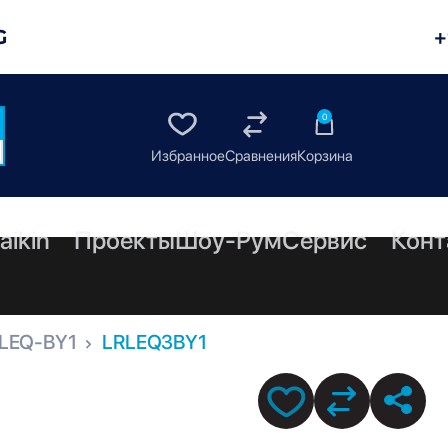
G
+
0
aikin
Проекты
Шоу-Рум
Сервис
Конт
LEQ-BY1
LRLEQ3BY1