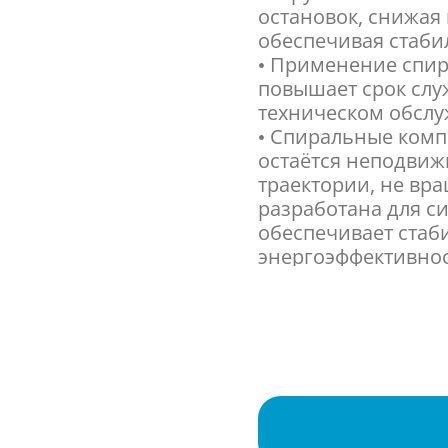
остановок, снижая
обеспечивая стаби
• Применение спир
повышает срок слу
техническом обсл
• Спиральные комп
остаётся неподвиж
траектории, не вра
разработана для с
обеспечивает стаб
энергоэффективнос
оборудования.
• Использование х
диаметр трубопров
что способствует с
410A полностью со
регламента F-Gas и
• Инверторный ком