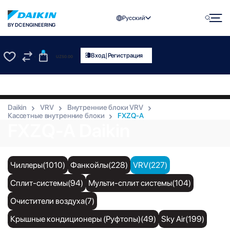
Русский
BY DC ENGINEERING
0
|
Вход
Регистрация
UZS
0.00
0
0
Daikin
VRV
Внутренние блоки VRV
Кассетные внутренние блоки
FXZQ-A
FXZQ-A Daikin
Чиллеры(1010)
Фанкойлы(228)
VRV(227)
Сплит-системы(94)
Мульти-сплит системы(104)
Очистители воздуха(7)
Крышные кондиционеры (Руфтопы)(49)
Sky Air(199)