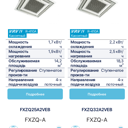
R-410A
R-410A
Кассетный
Кассетный
Мощность
1,7 кВт/
Мощность
2,2 кВт/
охлаждения
ч
охлаждения
ч
Мощность
1,9 кВт/
Мощность
2,5 кВт/
нагревания
ч
нагревания
ч
Обслуживаемая
14,2
Обслуживаемая
18,3
площадь
м²
площадь
м²
Регулирование
Ступенчатое
Регулирование
Ступенчатое
произв-ти
произв-ти
Направления
4-х
Направления
4-х
подачи воздуха
поточный
подачи воздуха
поточный
Подробнее
Подробнее
FXZQ25A2VEB
FXZQ32A2VEB
FXZQ-A
FXZQ-A