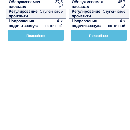
Обслуживаемая
37,5
Обслуживаемая
46,7
площадь
м²
площадь
м²
Регулирование
Ступенчатое
Регулирование
Ступенчатое
произв-ти
произв-ти
Направления
4-х
Направления
4-х
подачи воздуха
поточный
подачи воздуха
поточный
Подробнее
Подробнее
Кассетные внутренние блоки VRV FXZQ-A от Daikin
предназначены для создания комфортного микроклимата
в помещениях различного назначения. Эти устройства
отличаются высокой эффективностью, надежностью и
простотой в эксплуатации. Кассетные блоки FXZQ-A
идеально подходят для офисов, торговых центров,
гостиниц и других коммерческих объектов, где требуется
равномерное распределение воздуха и поддержание
оптимальной температуры.
Основные преимущества кассетных внутренних блоков
VRV FXZQ-A включают:
1. Высокая энергоэффективность: Благодаря