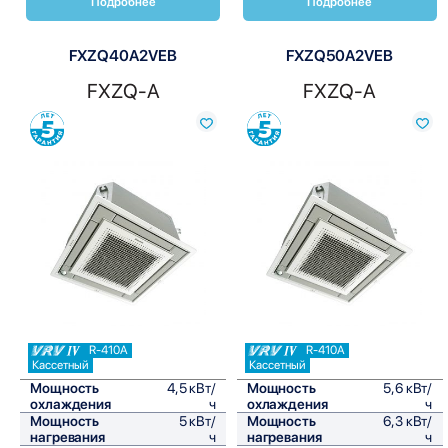
Подробнее
Подробнее
FXZQ40A2VEB
FXZQ50A2VEB
FXZQ-A
FXZQ-A
Сравнить
Сравнить
R-410A
R-410A
Кассетный
Кассетный
Мощность
4,5 кВт/
Мощность
5,6 кВт/
охлаждения
ч
охлаждения
ч
Мощность
5 кВт/
Мощность
6,3 кВт/
нагревания
ч
нагревания
ч