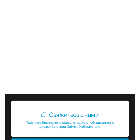
Если вы ищете надежное и эффективное решение для
кондиционирования коммерческих помещений,
кассетные внутренние блоки VRV FXZQ-A от Daikin — это
идеальный выбор. Они обеспечат комфорт и уют в любом
помещении, будь то офис, торговый центр или гостиница.
Для получения дополнительной информации о кассетных
внутренних блоках VRV FXZQ-A, а также для
консультации по подбору оборудования, пожалуйста,
обращайтесь к нашим специалистам. Мы всегда готовы
помочь вам сделать правильный выбор и обеспечить
комфортные условия в вашем помещении.
Свяжитесь с нами
Получите бесплатную консультацию от официального
дистрибьютора Daikin в Узбекистане