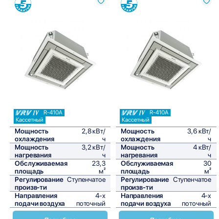
Сравнить
Сравнить
R-410A
R-410A
Кассетный
Кассетный
Мощность
2,8 кВт/
Мощность
3,6 кВт/
охлаждения
ч
охлаждения
ч
Мощность
3,2 кВт/
Мощность
4 кВт/
нагревания
ч
нагревания
ч
Обслуживаемая
23,3
Обслуживаемая
30
площадь
м²
площадь
м²
Регулирование
Ступенчатое
Регулирование
Ступенчатое
произв-ти
произв-ти
Направления
4-х
Направления
4-х
подачи воздуха
поточный
подачи воздуха
поточный