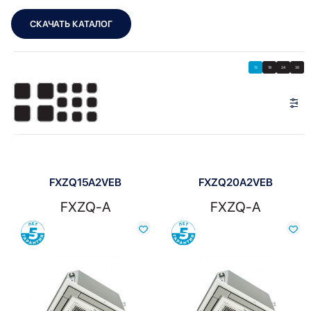
СКАЧАТЬ КАТАЛОГ
Showing all 6 results
Показать
Показать фильтры
12
18
24
30
Показать:
FXZQ15A2VEB
FXZQ20A2VEB
FXZQ-A
FXZQ-A
Сравнить
Сравнить