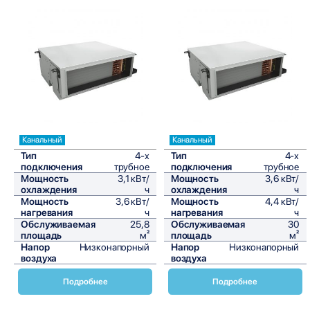
Сравнить
Сравнить
Канальный
Канальный
Тип
4-х
Тип
4-х
подключения
трубное
подключения
трубное
Мощность
3,1 кВт/
Мощность
3,6 кВт/
охлаждения
ч
охлаждения
ч
Мощность
3,6 кВт/
Мощность
4,4 кВт/
нагревания
ч
нагревания
ч
Обслуживаемая
25,8
Обслуживаемая
30
площадь
м²
площадь
м²
Напор
Низконапорный
Напор
Низконапорный
воздуха
воздуха
Подробнее
Подробнее