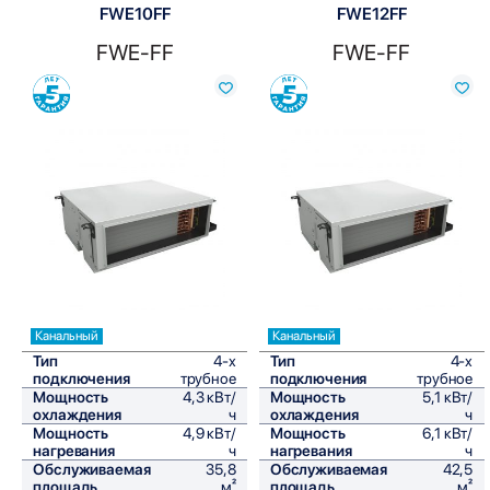
FWE10FF
FWE12FF
FWE-FF
FWE-FF
Сравнить
Сравнить
Канальный
Канальный
Тип
4-х
Тип
4-х
подключения
трубное
подключения
трубное
Мощность
4,3 кВт/
Мощность
5,1 кВт/
охлаждения
ч
охлаждения
ч
Мощность
4,9 кВт/
Мощность
6,1 кВт/
нагревания
ч
нагревания
ч
Обслуживаемая
35,8
Обслуживаемая
42,5
площадь
м²
площадь
м²