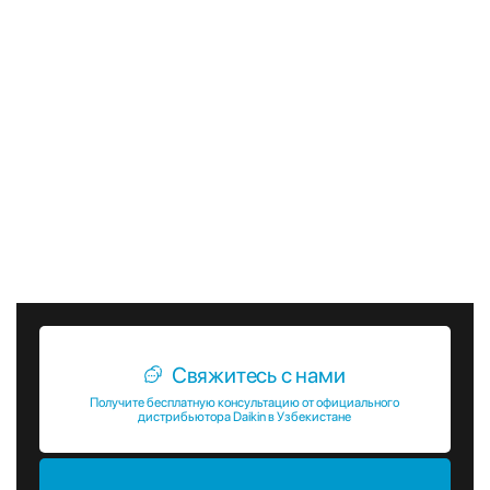
различных климатических условиях и обладают высокой
устойчивостью к коррозии и другим внешним
воздействиям. Их простота в установке и обслуживании
делает их идеальным выбором для любых
вентиляционных систем. Выбирая канальные вентиляторы
Daikin FWE-FF, вы получаете надежное и эффективное
решение для обеспечения качественной вентиляции в
вашем помещении. Эти устройства помогут создать
комфортные условия для работы и проживания,
обеспечивая свежий и чистый воздух в любое время года.
Свяжитесь с нами
Получите бесплатную консультацию от официального
дистрибьютора Daikin в Узбекистане