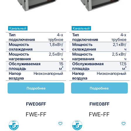
Канальный
Канальный
Тип
4-х
Тип
4-х
подключения
трубное
подключения
трубное
Мощность
1,8 кВт/
Мощность
2,1 кВт/
охлаждения
ч
охлаждения
ч
Мощность
2,5 кВт/
Мощность
2,5 кВт/
нагревания
ч
нагревания
ч
Обслуживаемая
15
Обслуживаемая
17,5
площадь
м²
площадь
м²
Напор
Низконапорный
Напор
Низконапорный
воздуха
воздуха
Подробнее
Подробнее
FWE06FF
FWE08FF
FWE-FF
FWE-FF