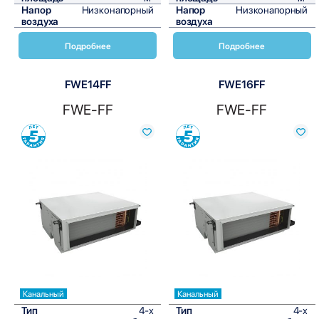
Напор
Низконапорный
Напор
Низконапорный
воздуха
воздуха
Подробнее
Подробнее
FWE14FF
FWE16FF
FWE-FF
FWE-FF
Сравнить
Сравнить
Канальный
Канальный
Тип
4-х
Тип
4-х