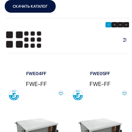
СКАЧАТЬ КАТАЛОГ
Showing all 10 results
Показать
Показать фильтры
12
18
24
30
Показать:
FWE04FF
FWE05FF
FWE-FF
FWE-FF
Сравнить
Сравнить