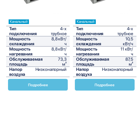
Канальный
Канальный
Тип
4-х
Тип
4-х
подключения
трубное
подключения
трубное
Мощность
8,8 кВт/
Мощность
10,5
охлаждения
ч
охлаждения
кВт/ч
Мощность
8,8 кВт/
Мощность
11 кВт/
нагревания
ч
нагревания
ч
Обслуживаемая
73,3
Обслуживаемая
87,5
площадь
м²
площадь
м²
Напор
Низконапорный
Напор
Низконапорный
воздуха
воздуха
Подробнее
Подробнее
Канальные вентиляторы Daikin FWE-FF – это современные
и эффективные решения для обеспечения качественной
вентиляции в различных типах помещений. Эти
устройства идеально подходят для использования в
коммерческих и промышленных зданиях, а также в жилых
помещениях, где требуется высокая производительность