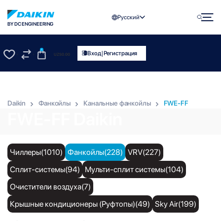
Русский
BY DC ENGINEERING
0
|
Вход
Регистрация
UZS
0.00
0
0
Daikin
Фанкойлы
Канальные фанкойлы
FWE-FF
FWE-FF Daikin
Чиллеры(1010)
Фанкойлы(228)
VRV(227)
Сплит-системы(94)
Мульти-сплит системы(104)
Очистители воздуха(7)
Крышные кондиционеры (Руфтопы)(49)
Sky Air(199)