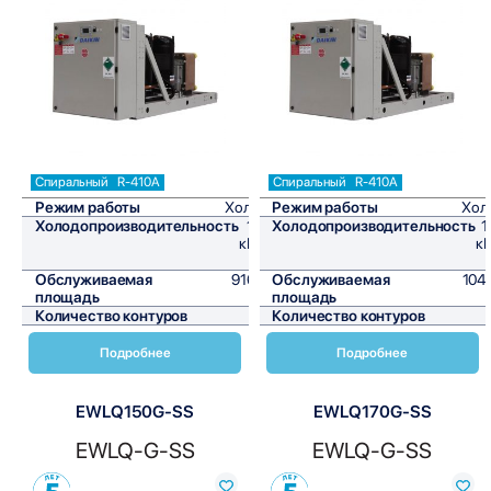
Сравнить
Сравнить
Спиральный
R-410A
Спиральный
R-410A
Режим работы
Холод
Режим работы
Хол
Холодопроизводительность
110
Холодопроизводительность
1
кВт/
кВ
ч
Обслуживаемая
916,7
Обслуживаемая
1041
площадь
м²
площадь
Количество контуров
1
Количество контуров
Подробнее
Подробнее
EWLQ150G-SS
EWLQ170G-SS
EWLQ-G-SS
EWLQ-G-SS