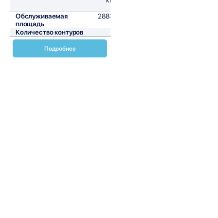
ч
Обслуживаемая
2883,3
площадь
м²
Количество контуров
1
Подробнее
Чиллеры с выносным воздушным конденсатором Daikin
EWLQ-G-SS представляют собой передовые решения для
охлаждения и обогрева помещений. Эти устройства
идеально подходят для коммерческих и промышленных
объектов, где требуется высокая эффективность и
надежность. Чиллеры Daikin EWLQ-G-SS оснащены
инверторными компрессорами, что обеспечивает
оптимальное управление температурой и значительно
снижает энергопотребление. Благодаря инновационным
технологиям, эти чиллеры способны поддерживать
комфортную температуру в любых условиях, обеспечивая
стабильную работу системы охлаждения и обогрева.