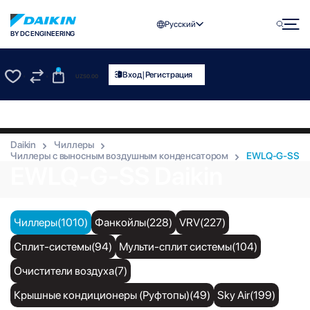
Русский
BY DC ENGINEERING
0
|
Вход
Регистрация
UZS
0.00
0
0
Daikin
Чиллеры
Чиллеры с выносным воздушным конденсатором
EWLQ-G-SS
EWLQ-G-SS Daikin
Чиллеры(1010)
Фанкойлы(228)
VRV(227)
Сплит-системы(94)
Мульти-сплит системы(104)
Очистители воздуха(7)
Крышные кондиционеры (Руфтопы)(49)
Sky Air(199)