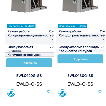
Спиральный
R-410A
Спиральный
R-410A
Режим работы
Холод
Режим работы
Хол
Холодопроизводительность
86,5
Холодопроизводительность
98
кВт/
к
ч
Обслуживаемая
720,8
Обслуживаемая площадь
820
площадь
м²
Количество контуров
Количество контуров
1
Подробнее
Подробнее
EWLQ120G-SS
EWLQ130G-SS
EWLQ-G-SS
EWLQ-G-SS