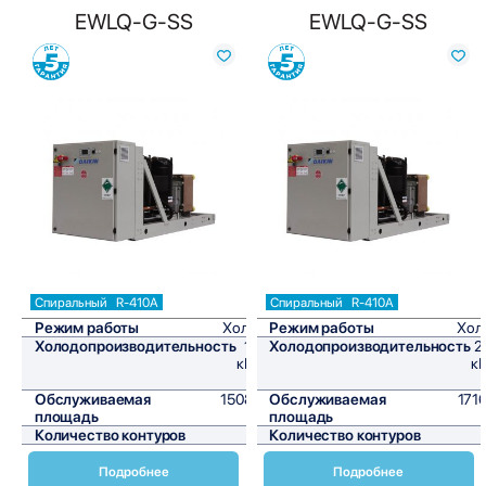
EWLQ-G-SS
EWLQ-G-SS
Сравнить
Сравнить
Спиральный
R-410A
Спиральный
R-410A
Режим работы
Холод
Режим работы
Хол
Холодопроизводительность
181
Холодопроизводительность
2
кВт/
кВ
ч
Обслуживаемая
1508,3
Обслуживаемая
1716
площадь
м²
площадь
Количество контуров
1
Количество контуров
Подробнее
Подробнее