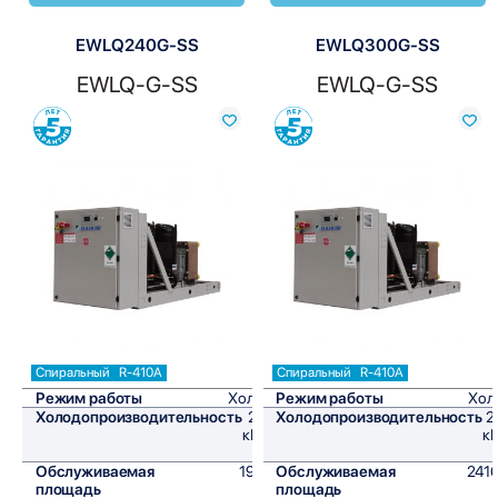
EWLQ240G-SS
EWLQ300G-SS
EWLQ-G-SS
EWLQ-G-SS
Сравнить
Сравнить
Спиральный
R-410A
Спиральный
R-410A
Режим работы
Холод
Режим работы
Хол
Холодопроизводительность
231
Холодопроизводительность
2
кВт/
кВ
ч
Обслуживаемая
1925
Обслуживаемая
2416
площадь
м²
площадь