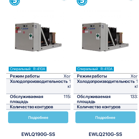
Сравнить
Сравнить
Спиральный
R-410A
Спиральный
R-410A
Режим работы
Холод
Режим работы
Хол
Холодопроизводительность
139
Холодопроизводительность
1
кВт/
кВ
ч
Обслуживаемая
1158,3
Обслуживаемая
1333
площадь
м²
площадь
Количество контуров
1
Количество контуров
Подробнее
Подробнее
EWLQ190G-SS
EWLQ210G-SS