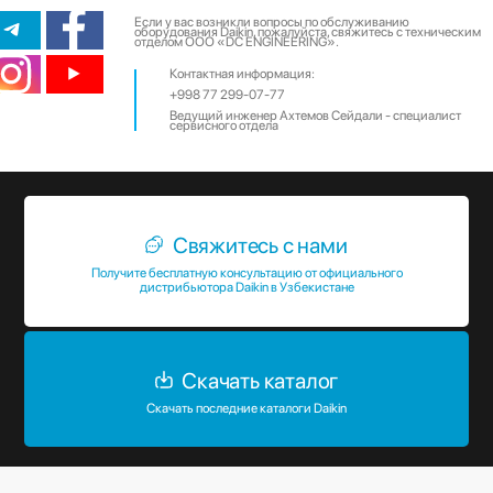
Если у вас возникли вопросы по обслуживанию
оборудования Daikin, пожалуйста, свяжитесь с техническим
отделом ООО «DC ENGINEERING».
Контактная информация:
+998 77 299-07-77
Ведущий инженер Ахтемов Сейдали - специалист
сервисного отдела
Свяжитесь с нами
Получите бесплатную консультацию от официального
дистрибьютора Daikin в Узбекистане
Скачать каталог
Скачать последние каталоги Daikin