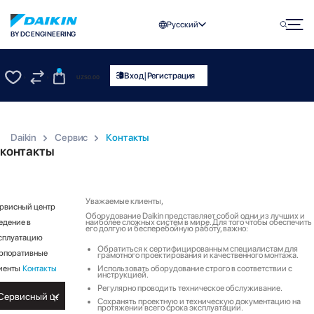
Русский
BY DC ENGINEERING
0
|
Вход
Регистрация
UZS
0.00
0
0
Daikin
Сервис
Контакты
контакты
Уважаемые клиенты,
рвисный центр
Оборудование Daikin представляет собой одни из лучших и
едение в
наиболее сложных систем в мире. Для того чтобы обеспечить
его долгую и бесперебойную работу, важно:
сплуатацию
Обратиться к сертифицированным специалистам для
рпоративные
грамотного проектирования и качественного монтажа.
иенты
Контакты
Использовать оборудование строго в соответствии с
инструкцией.
Регулярно проводить техническое обслуживание.
Сохранять проектную и техническую документацию на
протяжении всего срока эксплуатации.