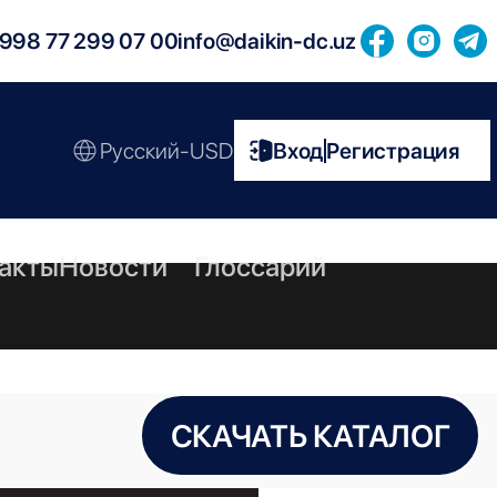
998 77 299 07 00
info@daikin-dc.uz
Русский-USD
Вход
Регистрация
|
акты
Новости
Глоссарий
СКАЧАТЬ КАТАЛОГ