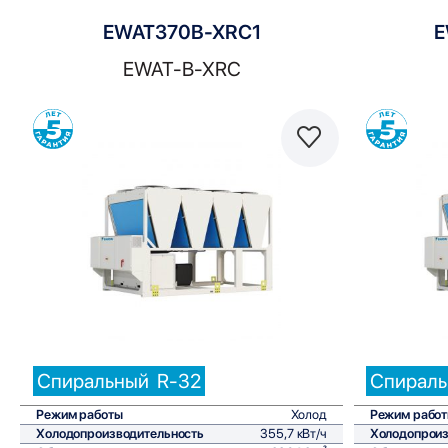
EWAT370B-XRC1
E
EWAT-B-XRC
Сравнить
Спиральный
R-32
Спирал
Режим работы
Холод
Режим рабо
Холодопроизводительность
355,7 кВт/ч
Холодопроиз