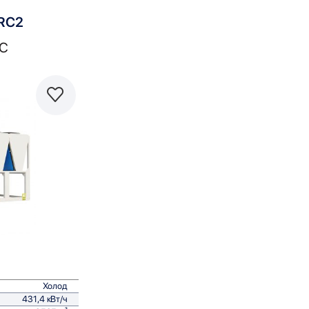
RC2
C
равнить
Холод
431,4 кВт/ч