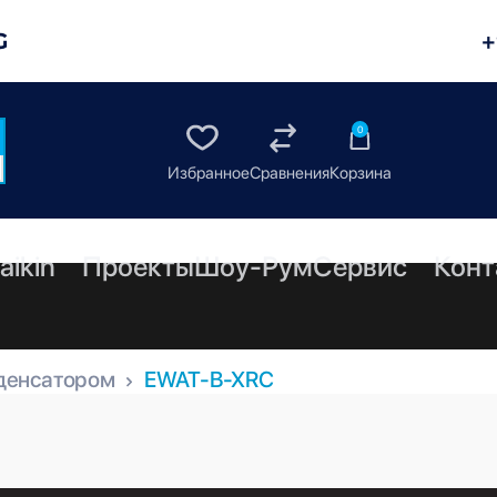
G
+
0
aikin
Проекты
Шоу-Рум
Сервис
Конт
денсатором
EWAT-B-XRC