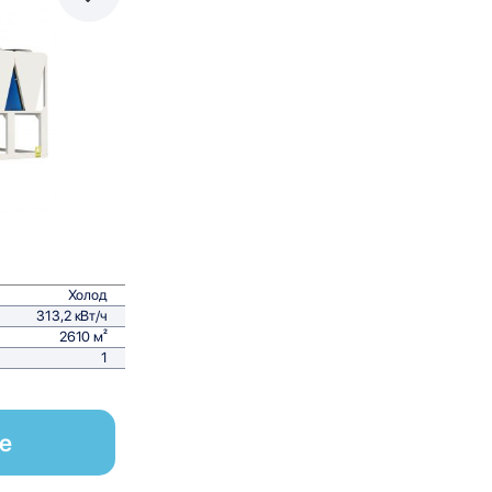
равнить
Холод
313,2 кВт/ч
2610 м²
1
е