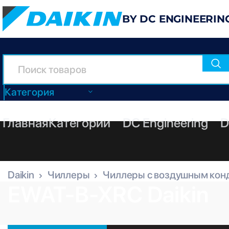
BY DC ENGINEERIN
Категория
Главная
Категории
DC Engineering
D
Daikin
Чиллеры
Чиллеры с воздушным кон
EWAT-B-XRC Daikin