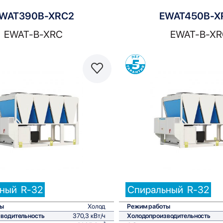
WAT390B-XRC2
EWAT450B-X
EWAT-B-XRC
EWAT-B-XR
Сравнить
С
ьный
R-32
Спиральный
R-32
ты
Холод
Режим работы
водительность
370,3 кВт/ч
Холодопроизводительность