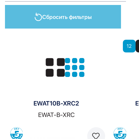
Сбросить фильтры
Показать
12
Показать:
EWAT10B-XRC2
E
EWAT-B-XRC