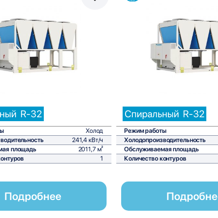
Сравнить
С
ьный
R-32
Спиральный
R-32
ты
Холод
Режим работы
водительность
241,4 кВт/ч
Холодопроизводительность
мая площадь
2011,7 м²
Обслуживаемая площадь
контуров
1
Количество контуров
Подробнее
Подробне