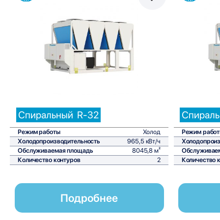
Сравнить
Спиральный
R-32
Спирал
Режим работы
Холод
Режим рабо
Холодопроизводительность
965,5 кВт/ч
Холодопроиз
Обслуживаемая площадь
8045,8 м²
Обслуживае
Количество контуров
2
Количество 
Подробнее