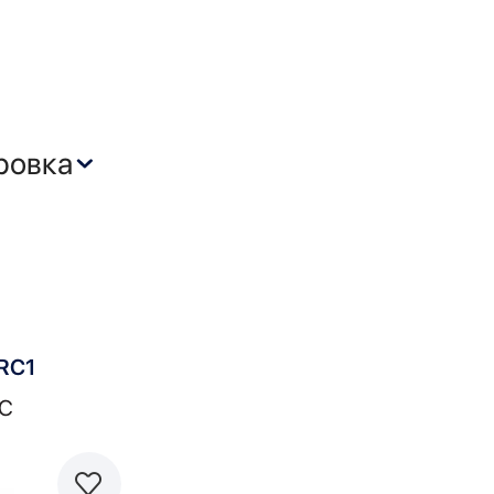
RC1
C