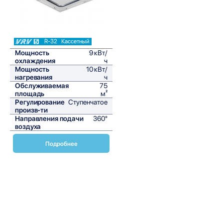
R-32
Кассетный
Мощность
9 кВт/
охлаждения
ч
Мощность
10 кВт/
нагревания
ч
Обслуживаемая
75
площадь
м²
Регулирование
Ступенчатое
произв-ти
Направления подачи
360°
воздуха
Подробнее
Кассетные внутренние блоки Daikin серии FXFA-A
представляют собой современное решение для создания
комфортного микроклимата в помещениях. Эти
устройства являются частью системы VRV (Variable
Refrigerant Volume), которая обеспечивает высокую