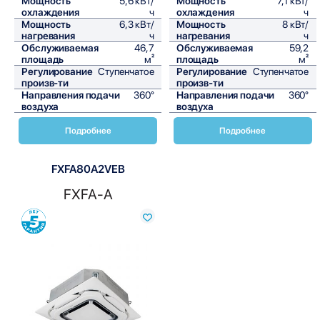
Мощность
5,6 кВт/
Мощность
7,1 кВт/
охлаждения
ч
охлаждения
ч
Мощность
6,3 кВт/
Мощность
8 кВт/
нагревания
ч
нагревания
ч
Обслуживаемая
46,7
Обслуживаемая
59,2
площадь
м²
площадь
м²
Регулирование
Ступенчатое
Регулирование
Ступенчатое
произв-ти
произв-ти
Направления подачи
360°
Направления подачи
360°
воздуха
воздуха
Подробнее
Подробнее
FXFA80A2VEB
FXFA-A
Сравнить