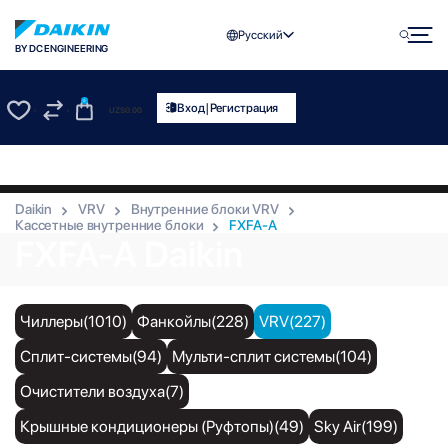
Русский
BY DC ENGINEERING
0
|
Вход
Регистрация
UZS
0.00
0
0
Daikin
VRV
Внутренние блоки VRV
Кассетные внутренние блоки
FXFA-A
FXFA-A Daikin
Чиллеры(1010)
Фанкойлы(228)
VRV(227)
Сплит-системы(94)
Мульти-сплит системы(104)
Очистители воздуха(7)
Крышные кондиционеры (Руфтопы)(49)
Sky Air(199)