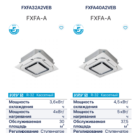
FXFA32A2VEB
FXFA40A2VEB
FXFA-A
FXFA-A
Сравнить
Сравнить
R-32
Кассетный
R-32
Кассетный
Мощность
3,6 кВт/
Мощность
4,5 кВт/
охлаждения
ч
охлаждения
ч
Мощность
4 кВт/
Мощность
5 кВт/
нагревания
ч
нагревания
ч
Обслуживаемая
30
Обслуживаемая
37,5
площадь
м²
площадь
м²
Регулирование
Ступенчатое
Регулирование
Ступенчатое