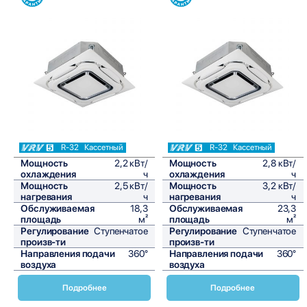
Сравнить
Сравнить
R-32
Кассетный
R-32
Кассетный
Мощность
2,2 кВт/
Мощность
2,8 кВт/
охлаждения
ч
охлаждения
ч
Мощность
2,5 кВт/
Мощность
3,2 кВт/
нагревания
ч
нагревания
ч
Обслуживаемая
18,3
Обслуживаемая
23,3
площадь
м²
площадь
м²
Регулирование
Ступенчатое
Регулирование
Ступенчатое
произв-ти
произв-ти
Направления подачи
360°
Направления подачи
360°
воздуха
воздуха
Подробнее
Подробнее