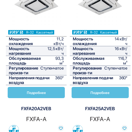
R-32
Кассетный
R-32
Кассетный
Мощность
11,2
Мощность
14 кВт/
охлаждения
кВт/ч
охлаждения
ч
Мощность
12,5 кВт/
Мощность
16 кВт/
нагревания
ч
нагревания
ч
Обслуживаемая
93,3
Обслуживаемая
116,7
площадь
м²
площадь
м²
Регулирование
Ступенчатое
Регулирование
Ступенчатое
произв-ти
произв-ти
Направления подачи
360°
Направления подачи
360°
воздуха
воздуха
Подробнее
Подробнее
FXFA20A2VEB
FXFA25A2VEB
FXFA-A
FXFA-A