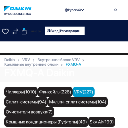
Русский
BY DC ENGINEERING
0
|
Вход
Регистрация
UZS
0.00
0
0
Daikin
VRV
Внутренние блоки VRV
Канальные внутренние блоки
FXMQ-A
FXMQ-A Daikin
Чиллеры(1010)
Фанкойлы(228)
VRV(227)
Сплит-системы(94)
Мульти-сплит системы(104)
Очистители воздуха(7)
Крышные кондиционеры (Руфтопы)(49)
Sky Air(199)