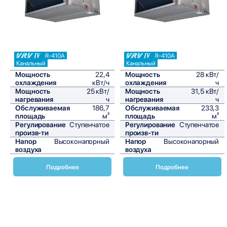
R-410A
R-410A
Канальный
Канальный
Мощность
22,4
Мощность
28 кВт/
охлаждения
кВт/ч
охлаждения
ч
Мощность
25 кВт/
Мощность
31,5 кВт/
нагревания
ч
нагревания
ч
Обслуживаемая
186,7
Обслуживаемая
233,3
площадь
м²
площадь
м²
Регулирование
Ступенчатое
Регулирование
Ступенчатое
произв-ти
произв-ти
Напор
Высоконапорный
Напор
Высоконапорный
воздуха
воздуха
Подробнее
Подробнее
Внутренние блоки VRV канальные FXMQ-A от Daikin
представляют собой современное решение для создания
комфортного микроклимата в помещениях. Эти
устройства идеально подходят для офисов, торговых