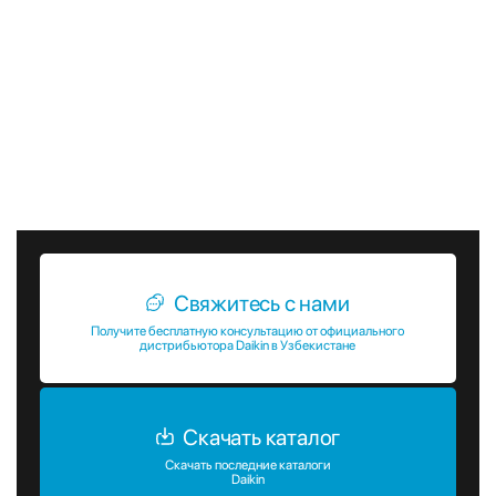
Внутренние блоки VRV канальные FXMQ-A от Daikin – это
надежное и эффективное решение для создания
комфортного микроклимата в коммерческих
помещениях. Высокая производительность,
энергоэффективность, гибкость в установке и удобство в
эксплуатации делают эти устройства идеальным выбором
для любых объектов, где требуется качественное
кондиционирование воздуха.
Свяжитесь с нами
Получите бесплатную консультацию от официального
дистрибьютора Daikin в Узбекистане
Скачать каталог
Скачать последние каталоги
Daikin