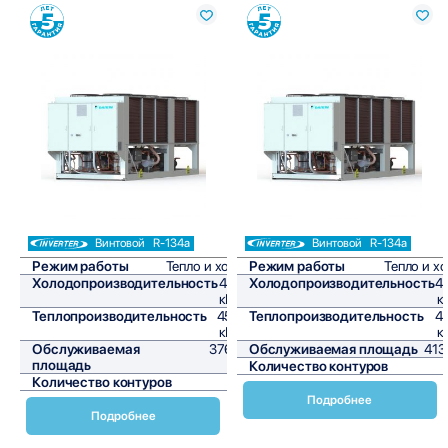
Сравнить
Сравнить
Винтовой
R-134a
Винтовой
R-134a
Режим работы
Тепло и холод
Режим работы
Тепло и х
Холодопроизводительность
451,9
Холодопроизводительность
4
кВт/ч
к
Теплопроизводительность
452,2
Теплопроизводительность
4
кВт/ч
к
Обслуживаемая
3765,8
Обслуживаемая площадь
413
площадь
м²
Количество контуров
Количество контуров
2
Подробнее
Подробнее