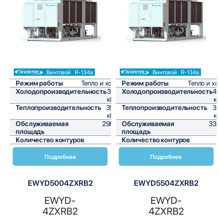
Сравнить
Сравнить
Винтовой
R-134a
Винтовой
R-134a
Режим работы
Тепло и холод
Режим работы
Тепло и х
Холодопроизводительность
357,9
Холодопроизводительность
4
кВт/ч
к
Теплопроизводительность
358,3
Теплопроизводительность
3
кВт/ч
к
Обслуживаемая
2982,5
Обслуживаемая
33
площадь
м²
площадь
Количество контуров
2
Количество контуров
Подробнее
Подробнее
EWYD5004ZXRB2
EWYD5504ZXRB2
EWYD-
EWYD-
4ZXRB2
4ZXRB2