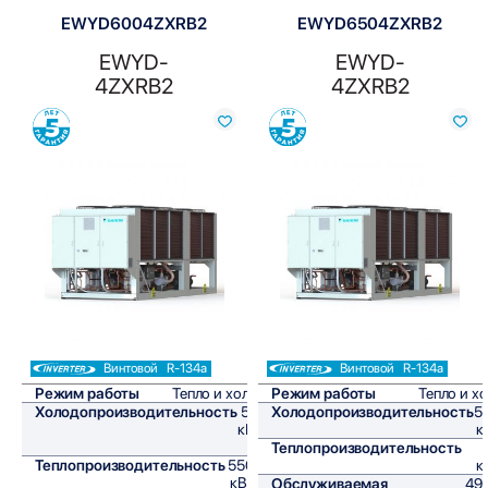
EWYD6004ZXRB2
EWYD6504ZXRB2
EWYD-
EWYD-
4ZXRB2
4ZXRB2
Сравнить
Сравнить
Винтовой
R-134a
Винтовой
R-134a
Режим работы
Тепло и холод
Режим работы
Тепло и х
Холодопроизводительность
548
Холодопроизводительность
5
кВт/
к
ч
Теплопроизводительность
Теплопроизводительность
550,7
к
кВт/ч
Обслуживаемая
49