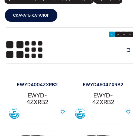
СКАЧАТЬ КАТАЛОГ
Showing all 8 results
Показать
Показать фильтры
12
18
24
30
Показать:
EWYD4004ZXRB2
EWYD4504ZXRB2
EWYD-
EWYD-
4ZXRB2
4ZXRB2