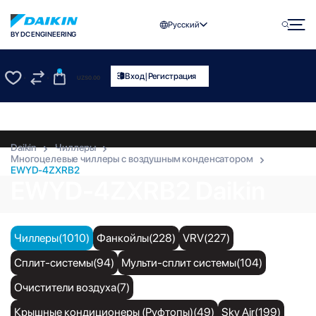
Русский
BY DC ENGINEERING
0
|
Вход
Регистрация
UZS
0.00
0
0
Daikin
Чиллеры
Многоцелевые чиллеры с воздушным конденсатором
EWYD-4ZXRB2
EWYD-4ZXRB2 Daikin
Чиллеры(1010)
Фанкойлы(228)
VRV(227)
Сплит-системы(94)
Мульти-сплит системы(104)
Очистители воздуха(7)
Крышные кондиционеры (Руфтопы)(49)
Sky Air(199)