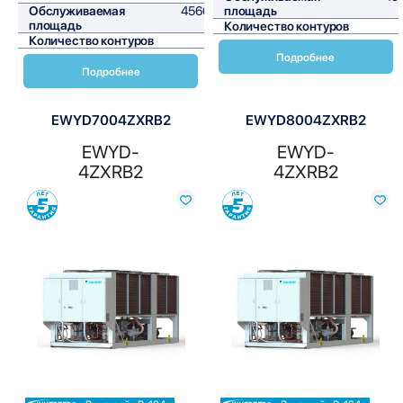
Обслуживаемая
4566,7
площадь
площадь
м²
Количество контуров
Количество контуров
2
Подробнее
Подробнее
EWYD7004ZXRB2
EWYD8004ZXRB2
EWYD-
EWYD-
4ZXRB2
4ZXRB2
Сравнить
Сравнить