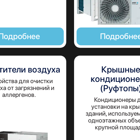
Подробнее
Подробне
тители воздуха
Крышны
кондицион
ойства для очистки
(Руфтопы
ха от загрязнений и
аллергенов.
Кондиционеры 
установки на кр
зданий, используе
одноэтажных объ
крупной площа