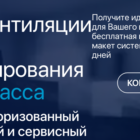
нтиляции
Получите и
для Вашего
бесплатная 
макет систе
дней
ирования
КО
асса
оризованный
 и сервисный