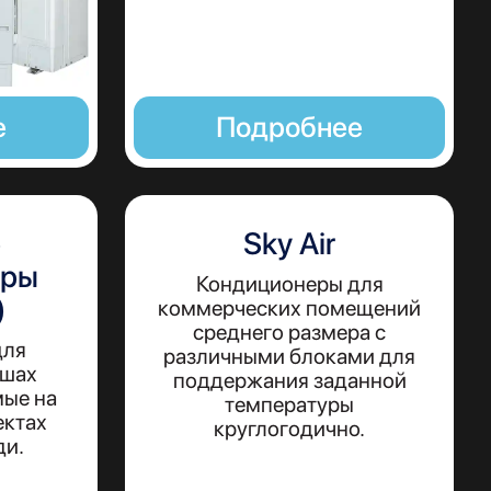
е
Подробнее
е
Sky Air
еры
Кондиционеры для
)
коммерческих помещений
среднего размера с
для
различными блоками для
ышах
поддержания заданной
мые на
температуры
ектах
круглогодично.
ди.