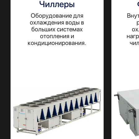
Чиллеры
Оборудование для
Вну
охлаждения воды в
больших системах
ох
отопления и
нагр
кондиционирования.
чи