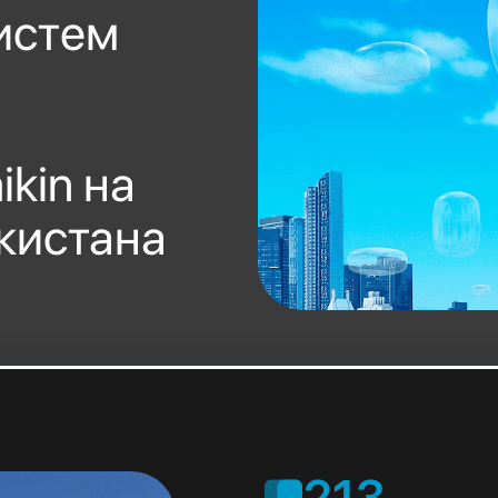
истем
kin на
кистана
213