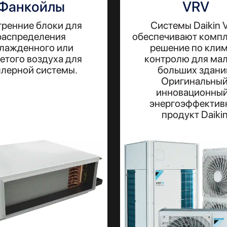
Фанкойлы
VRV
тренние блоки для
Системы Daikin 
распределения
обеспечивают комп
лажденного или
решение по клим
етого воздуха для
контролю для мал
ллерной системы.
больших здани
Оригинальный
инновационный
энергоэффектив
продукт Daikin