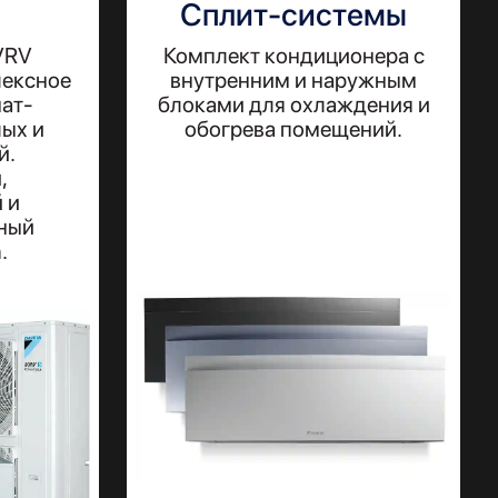
Сплит-системы
VRV
Комплект кондиционера с
лексное
внутренним и наружным
ат-
блоками для охлаждения и
ых и
обогрева помещений.
й.
,
 и
ный
.