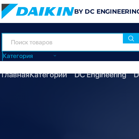
BY DC ENGINEERIN
Категория
Главная
Категории
DC Engineering
D