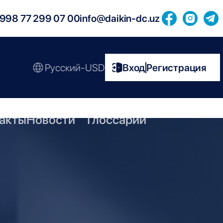
998 77 299 07 00
info@daikin-dc.uz
Русский-USD
Вход
Регистрация
|
акты
Новости
Глоссарий