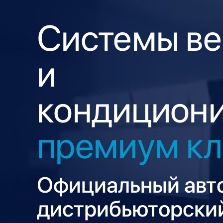
Системы ве
и
кондицион
премиум кл
Официальный авт
дистрибьюторский