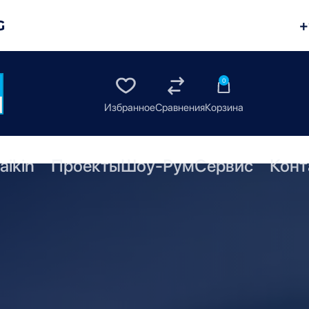
G
+
0
aikin
Проекты
Шоу-Рум
Сервис
Конт