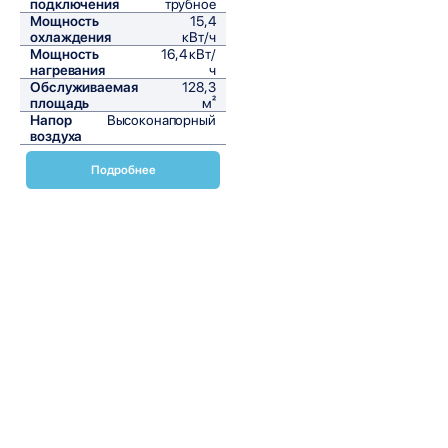
подключения
трубное
Мощность
15,4
охлаждения
кВт/ч
Мощность
16,4 кВт/
нагревания
ч
Обслуживаемая
128,3
площадь
м²
Напор
Высоконапорный
воздуха
Подробнее
Канальные фанкойлы Daikin FWD-AT представляют собой
современные и высокоэффективные устройства для
обеспечения комфортного микроклимата в помещениях.
Эти фанкойлы идеально подходят для установки в офисах,
торговых центрах, ресторанах и других коммерческих
объектах, где требуется качественная вентиляция и
кондиционирование воздуха. Фанкойлы Daikin FWD-AT
отличаются компактными размерами и легко
монтируются в подвесные потолки, что делает их
незаметными и не занимающими полезное пространство.