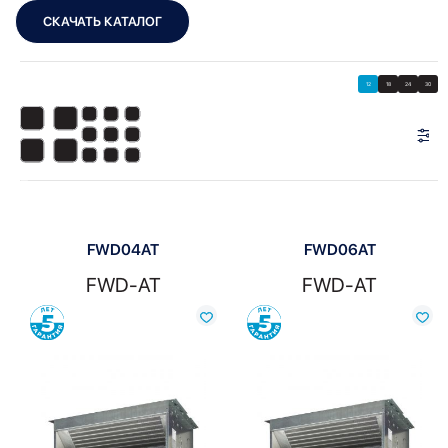
СКАЧАТЬ КАТАЛОГ
Showing all 7 results
Показать
Показать фильтры
12
18
24
30
Показать:
FWD04AT
FWD06AT
FWD-AT
FWD-AT
Сравнить
Сравнить