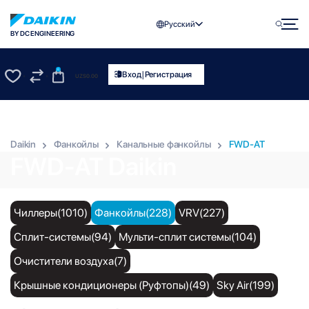
Русский
BY DC ENGINEERING
0
|
Вход
Регистрация
UZS
0.00
0
0
Daikin
Фанкойлы
Канальные фанкойлы
FWD-AT
FWD-AT Daikin
Чиллеры(1010)
Фанкойлы(228)
VRV(227)
Сплит-системы(94)
Мульти-сплит системы(104)
Очистители воздуха(7)
Крышные кондиционеры (Руфтопы)(49)
Sky Air(199)