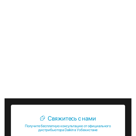
максимальный комфорт и эффективность работы
системы.
Канальные фанкойлы Daikin FWD-AT являются отличным
выбором для тех, кто ценит качество, надежность и
энергоэффективность. Они обеспечивают высокий
уровень комфорта и безопасности, что делает их
незаменимыми в современных коммерческих и
общественных зданиях. Выбирая фанкойлы Daikin FWD-AT,
вы получаете надежное и долговечное решение для
создания оптимального микроклимата в вашем
помещении.
Свяжитесь с нами
Получите бесплатную консультацию от официального
дистрибьютора Daikin в Узбекистане