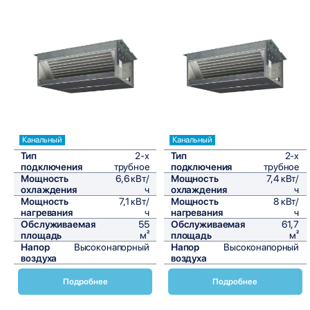
Сравнить
Сравнить
Канальный
Канальный
Тип
2-х
Тип
2-х
подключения
трубное
подключения
трубное
Мощность
6,6 кВт/
Мощность
7,4 кВт/
охлаждения
ч
охлаждения
ч
Мощность
7,1 кВт/
Мощность
8 кВт/
нагревания
ч
нагревания
ч
Обслуживаемая
55
Обслуживаемая
61,7
площадь
м²
площадь
м²
Напор
Высоконапорный
Напор
Высоконапорный
воздуха
воздуха
Подробнее
Подробнее