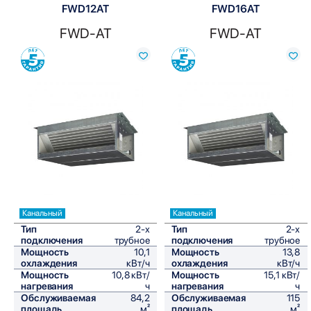
FWD12AT
FWD16AT
FWD-AT
FWD-AT
Сравнить
Сравнить
Канальный
Канальный
Тип
2-х
Тип
2-х
подключения
трубное
подключения
трубное
Мощность
10,1
Мощность
13,8
охлаждения
кВт/ч
охлаждения
кВт/ч
Мощность
10,8 кВт/
Мощность
15,1 кВт/
нагревания
ч
нагревания
ч
Обслуживаемая
84,2
Обслуживаемая
115
площадь
м²
площадь
м²