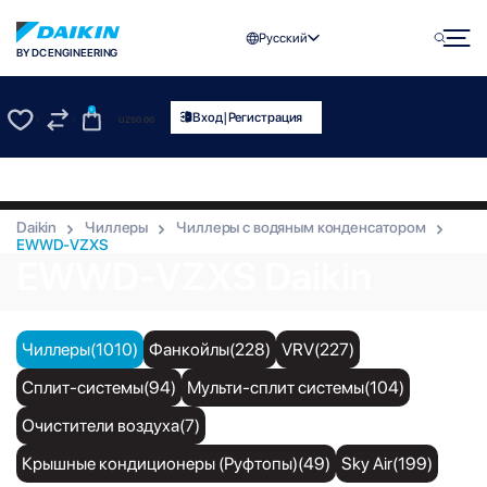
Русский
BY DC ENGINEERING
0
|
Вход
Регистрация
UZS
0.00
0
0
Daikin
Чиллеры
Чиллеры с водяным конденсатором
EWWD-VZXS
EWWD-VZXS Daikin
Чиллеры(1010)
Фанкойлы(228)
VRV(227)
Сплит-системы(94)
Мульти-сплит системы(104)
Очистители воздуха(7)
Крышные кондиционеры (Руфтопы)(49)
Sky Air(199)