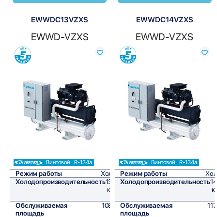
EWWDC13VZXS
EWWDC14VZXS
EWWD-VZXS
EWWD-VZXS
Сравнить
Сравнить
Винтовой
R-134a
Винтовой
R-134a
Режим работы
Холод
Режим работы
Хол
Холодопроизводительность
1305
Холодопроизводительность
1
кВт/
к
ч
Обслуживаемая
10875
Обслуживаемая
11
площадь
м²
площадь