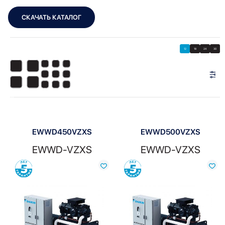
СКАЧАТЬ КАТАЛОГ
Showing 1–12 of 14 results
Показать
Показать фильтры
12
18
24
30
Показать:
EWWD450VZXS
EWWD500VZXS
EWWD-VZXS
EWWD-VZXS
Сравнить
Сравнить