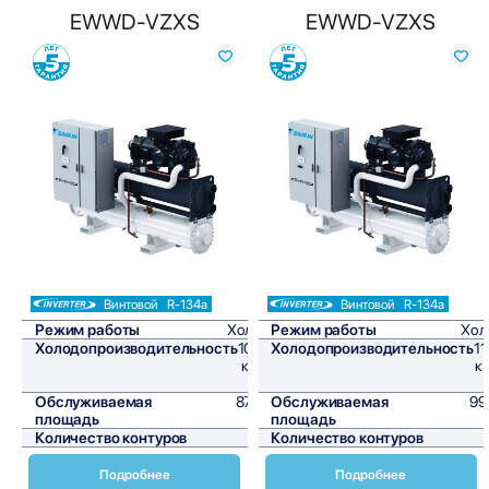
EWWD-VZXS
EWWD-VZXS
Сравнить
Сравнить
Винтовой
R-134a
Винтовой
R-134a
Режим работы
Холод
Режим работы
Хол
Холодопроизводительность
1053
Холодопроизводительность
11
кВт/
к
ч
Обслуживаемая
8775
Обслуживаемая
99
площадь
м²
площадь
Количество контуров
1
Количество контуров
Подробнее
Подробнее