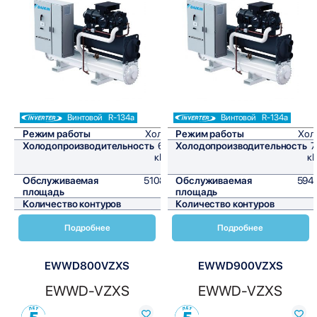
Сравнить
Сравнить
Винтовой
R-134a
Винтовой
R-134a
Режим работы
Холод
Режим работы
Хол
Холодопроизводительность
613
Холодопроизводительность
7
кВт/
кВ
ч
Обслуживаемая
5108,3
Обслуживаемая
5941
площадь
м²
площадь
Количество контуров
1
Количество контуров
Подробнее
Подробнее
EWWD800VZXS
EWWD900VZXS
EWWD-VZXS
EWWD-VZXS