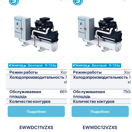
Сравнить
Сравнить
Винтовой
R-134a
Винтовой
R-134a
Режим работы
Холод
Режим работы
Хол
Холодопроизводительность
794
Холодопроизводительность
9
кВт/
кВ
ч
Обслуживаемая
6616,7
Обслуживаемая
7508
площадь
м²
площадь
Количество контуров
1
Количество контуров
Подробнее
Подробнее
EWWDC11VZXS
EWWDC12VZXS