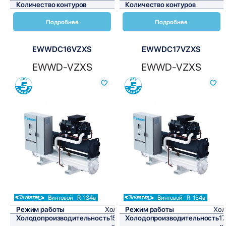
Количество контуров
2
Количество контуров
Подробнее
Подробнее
EWWDC16VZXS
EWWDC17VZXS
EWWD-VZXS
EWWD-VZXS
Сравнить
Сравнить
Винтовой
R-134a
Винтовой
R-134a
Режим работы
Холод
Режим работы
Хол
Холодопроизводительность
1593
Холодопроизводительность
1
кВт/
к