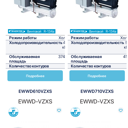
Винтовой
R-134a
Винтовой
R-134a
Режим работы
Холод
Режим работы
Хол
Холодопроизводительность
449
Холодопроизводительность
5
кВт/
кВ
ч
Обслуживаемая
3741,7
Обслуживаемая
41
площадь
м²
площадь
Количество контуров
1
Количество контуров
Подробнее
Подробнее
EWWD610VZXS
EWWD710VZXS
EWWD-VZXS
EWWD-VZXS