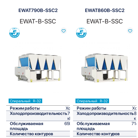
EWAT790B-SSC2
EWAT860B-SSC2
EWAT-B-SSC
EWAT-B-SSC
Сравнить
Сравнить
Спиральный
R-32
Спиральный
R-32
Режим работы
Холод
Режим работы
Хо
Холодопроизводительность
791,2
Холодопроизводительность
8
кВт/ч
к
Обслуживаемая
6593,3
Обслуживаемая
714
площадь
м²
площадь
Количество контуров
2
Количество контуров