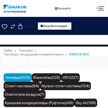
Русский
BY DC ENGINEERING
0
|
Вход
Регистрация
UZS
0.00
0
0
Daikin
Чиллеры
Чиллеры с воздушным конденсатором
EWAT-B-SSC
EWAT-B-SSC Daikin
Чиллеры(1010)
Фанкойлы(228)
VRV(227)
Сплит-системы(94)
Мульти-сплит системы(104)
Очистители воздуха(7)
Крышные кондиционеры (Руфтопы)(49)
Sky Air(199)