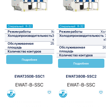
Спиральный
R-32
Спиральный
R-32
Режим работы
Холод
Режим работы
Хол
Холодопроизводительность
305,9
Холодопроизводительность
3
кВт/ч
кВ
Обслуживаемая
2549,2
площадь
м²
Обслуживаемая
26
площадь
Количество контуров
1
Количество контуров
Подробнее
Подробнее
EWAT350B-SSC1
EWAT380B-SSC2
EWAT-B-SSC
EWAT-B-SSC