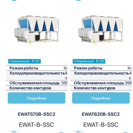
Сравнить
Сравнить
Спиральный
R-32
Спиральный
R-32
Режим работы
Холод
Режим работы
Хо
Холодопроизводительность
426,6
Холодопроизводительность
4
кВт/ч
к
Обслуживаемая площадь
3555 м²
Обслуживаемая площадь
3980
Количество контуров
2
Количество контуров
Подробнее
Подробнее
EWAT570B-SSC2
EWAT620B-SSC2
EWAT-B-SSC
EWAT-B-SSC