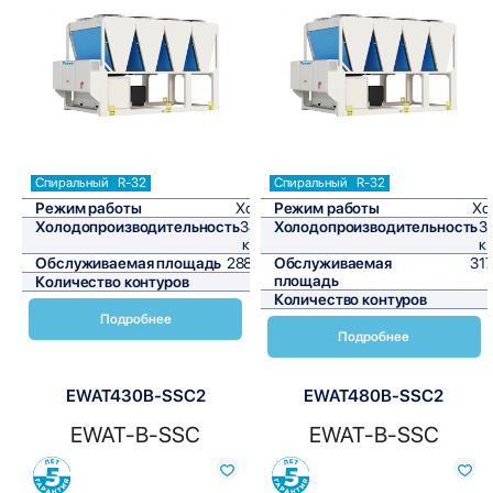
Сравнить
Сравнить
Спиральный
R-32
Спиральный
R-32
Режим работы
Холод
Режим работы
Хо
Холодопроизводительность
345,6
Холодопроизводительность
3
кВт/ч
к
Обслуживаемая площадь
2880 м²
Обслуживаемая
317
площадь
Количество контуров
1
Количество контуров
Подробнее
Подробнее
EWAT430B-SSC2
EWAT480B-SSC2
EWAT-B-SSC
EWAT-B-SSC