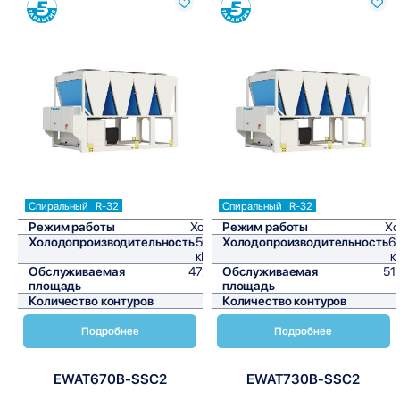
Сравнить
Сравнить
Спиральный
R-32
Спиральный
R-32
Режим работы
Холод
Режим работы
Хо
Холодопроизводительность
567,3
Холодопроизводительность
6
кВт/ч
к
Обслуживаемая
4727,5
Обслуживаемая
51
площадь
м²
площадь
Количество контуров
2
Количество контуров
Подробнее
Подробнее
EWAT670B-SSC2
EWAT730B-SSC2