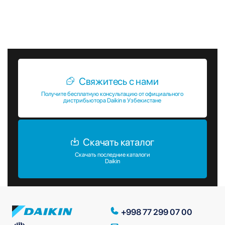
специалистами. Мы всегда готовы помочь вам сделать
правильный выбор и обеспечить надежное охлаждение
вашего объекта.
Свяжитесь с нами
Получите бесплатную консультацию от официального
дистрибьютора Daikin в Узбекистане
Скачать каталог
Скачать последние каталоги
Daikin
+998 77 299 07 00