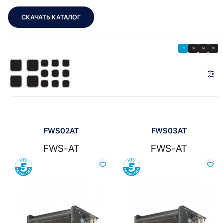
СКАЧАТЬ КАТАЛОГ
Showing all 4 results
Показать
Показать фильтры
12
18
24
30
Показать:
FWS02AT
FWS03AT
FWS-AT
FWS-AT
Сравнить
Сравнить