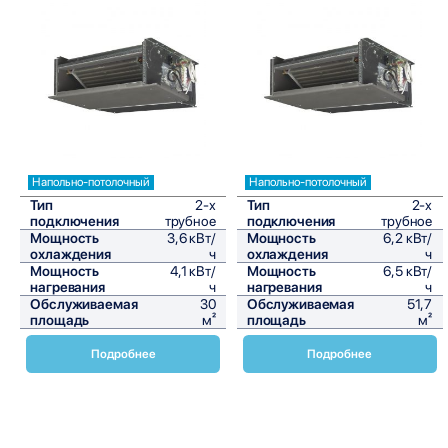
Сравнить
Сравнить
Напольно-потолочный
Напольно-потолочный
Тип
2-х
Тип
2-х
подключения
трубное
подключения
трубное
Мощность
3,6 кВт/
Мощность
6,2 кВт/
охлаждения
ч
охлаждения
ч
Мощность
4,1 кВт/
Мощность
6,5 кВт/
нагревания
ч
нагревания
ч
Обслуживаемая
30
Обслуживаемая
51,7
площадь
м²
площадь
м²
Подробнее
Подробнее
Напольно-потолочные фанкойлы Daikin FWS-AT
представляют собой современное и эффективное
решение для систем кондиционирования воздуха. Эти