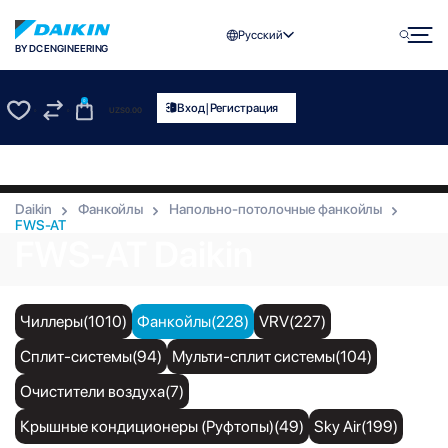
Русский
BY DC ENGINEERING
0
|
Вход
Регистрация
UZS
0.00
0
0
Daikin
Фанкойлы
Напольно-потолочные фанкойлы
FWS-AT
FWS-AT Daikin
Чиллеры(1010)
Фанкойлы(228)
VRV(227)
Сплит-системы(94)
Мульти-сплит системы(104)
Очистители воздуха(7)
Крышные кондиционеры (Руфтопы)(49)
Sky Air(199)